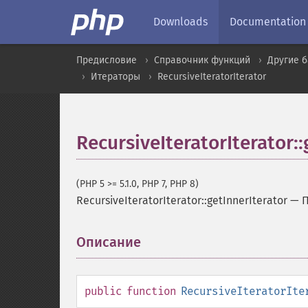
Downloads
Documentation
Предисловие
Справочник функций
Другие 
Итераторы
RecursiveIteratorIterator
RecursiveIteratorIterator::
(PHP 5 >= 5.1.0, PHP 7, PHP 8)
RecursiveIteratorIterator::getInnerIterator
—
П
Описание
¶
public
function
RecursiveIteratorIte