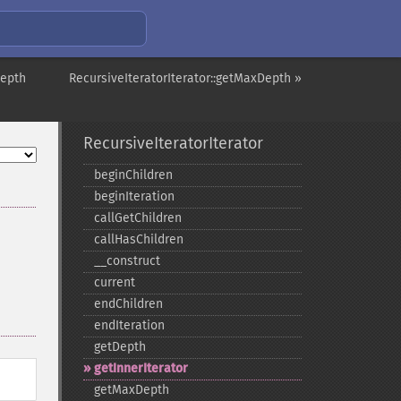
Depth
RecursiveIteratorIterator::getMaxDepth »
RecursiveIteratorIterator
beginChildren
beginIteration
callGetChildren
callHasChildren
_​_​construct
current
endChildren
endIteration
getDepth
getInnerIterator
getMaxDepth