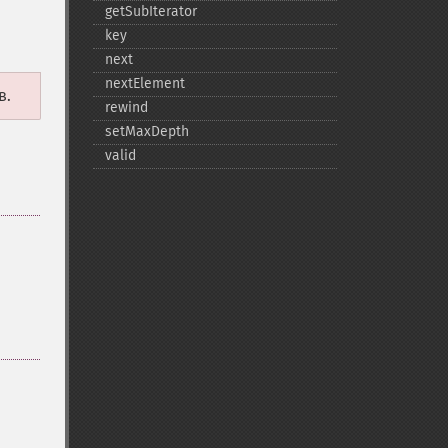
getSubIterator
key
next
nextElement
в.
rewind
setMaxDepth
valid