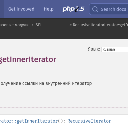
Get Involved
Help
Search docs
базовые модули
SPL
« RecursiveIteratorIterator::get
Язык:
getInnerIterator
олучение ссылки на внутренний итератор
rator::getInnerIterator
():
RecursiveIterator