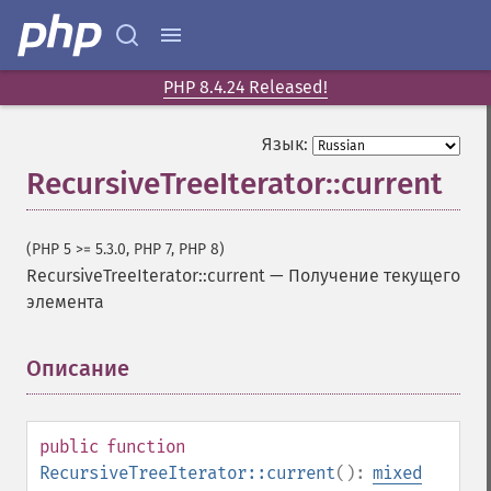
PHP 8.4.24 Released!
Язык:
RecursiveTreeIterator::current
(PHP 5 >= 5.3.0, PHP 7, PHP 8)
RecursiveTreeIterator::current
—
Получение текущего
элемента
Описание
¶
public
function
RecursiveTreeIterator::current
():
mixed