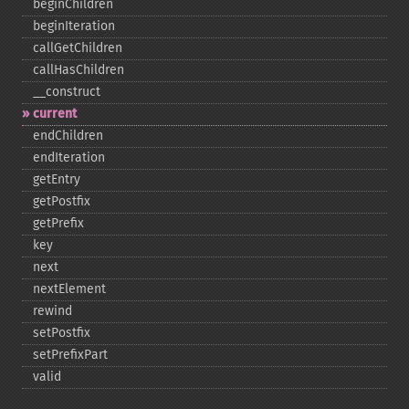
beginChildren
beginIteration
callGetChildren
callHasChildren
_​_​construct
current
endChildren
endIteration
getEntry
getPostfix
getPrefix
key
next
nextElement
rewind
setPostfix
setPrefixPart
valid