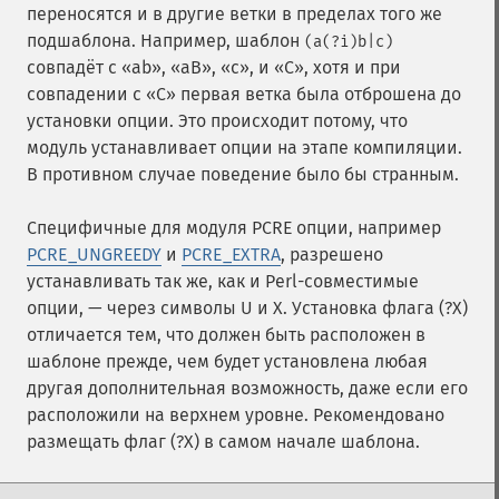
переносятся и в другие ветки в пределах того же
подшаблона. Например, шаблон
(a(?i)b|c)
совпадёт с «ab», «aB», «c», и «C», хотя и при
совпадении с «C» первая ветка была отброшена до
установки опции. Это происходит потому, что
модуль устанавливает опции на этапе компиляции.
В противном случае поведение было бы странным.
Специфичные для модуля PCRE опции, например
PCRE_UNGREEDY
и
PCRE_EXTRA
, разрешено
устанавливать так же, как и Perl-совместимые
опции, — через символы U и X. Установка флага (?X)
отличается тем, что должен быть расположен в
шаблоне прежде, чем будет установлена любая
другая дополнительная возможность, даже если его
расположили на верхнем уровне. Рекомендовано
размещать флаг (?X) в самом начале шаблона.