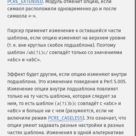
PCRE_EXTENDED
. Модуль отменит опцию, если
символ расположили одновременно до и после
символа «-».
Парсер применит изменение к оставшейся части
шаблона, если опцию изменяют на верхнем уровне
(т. е. вне круглых скобок подшаблона). Поэтому
шаблон
совпадёт только со значениями
/ab(?i)c/
«abc» и «abC».
Эффект будет другим, если опцию изменяют внутри
подшаблона. Это изменение поведения в Perl 5.005.
Изменение опции внутри подшаблона повлияет
только на ту часть шаблона, которая следует за
ним, то есть шаблон
совпадёт с «abc» и
(a(?i)b)c
«aBc» и больше ни с чем (разумеется, если не
включили режим
PCRE_CASELESS
). Это означает, что
опции умеют задавать разные настройки в разных
частях шаблона. Изменения в одной альтернативе