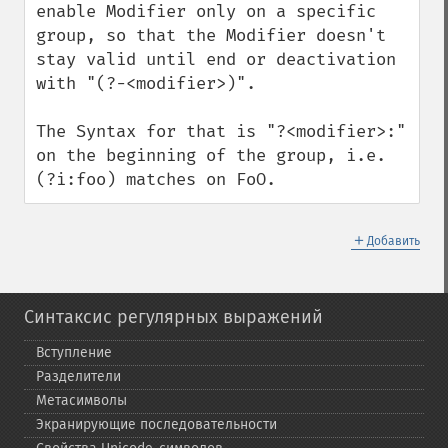
enable Modifier only on a specific 
group, so that the Modifier doesn't 
stay valid until end or deactivation 
with "(?-<modifier>)".

The Syntax for that is "?<modifier>:" 
on the beginning of the group, i.e. 
(?i:foo) matches on FoO.
＋
Добавить
Синтаксис регулярных выражений
Вступление
Разделители
Метасимволы
Экранирующие последовательности