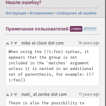
Нашли ошибку?
Инструкция
•
Исправление
•
Сообщение об ошибке
＋
Примечания пользователей
Добавить
2 notes
mike at clove dot com
3
16 years ago
¶
up
down
When using the (?i:foo) syntax, it 
appears that the group is not 
included in the 'matches' argument 
unless it is nested in an additional 
set of parenthesis, for example: ((?
i:foo))
mati_ at zenbe dot com
2
17 years ago
¶
up
down
There is also the possibility to 