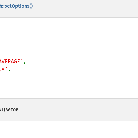
::setOptions()
AVERAGE"
,

,*"
,

в цветов