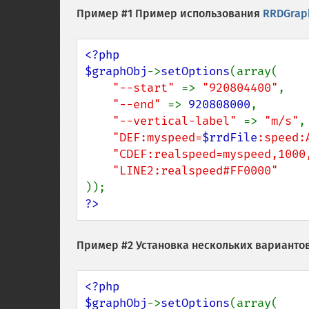
Пример #1 Пример использования
RRDGraph
<?php

$graphObj
->
setOptions
(array(

"--start" 
=> 
"920804400"
,

"--end" 
=> 
920808000
,

"--vertical-label" 
=> 
"m/s"
,

"DEF:myspeed=
$rrdFile
:speed:
"CDEF:realspeed=myspeed,1000
?>
Пример #2 Установка нескольких варианто
<?php

$graphObj
->
setOptions
(array(
