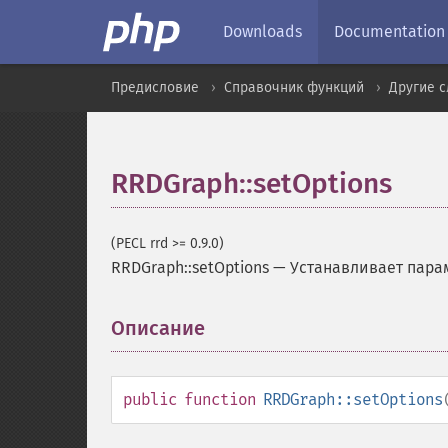
Downloads
Documentation
Предисловие
Справочник функций
Другие 
RRDGraph::setOptions
(PECL rrd >= 0.9.0)
RRDGraph::setOptions
—
Устанавливает парам
Описание
¶
public
function
RRDGraph::setOptions