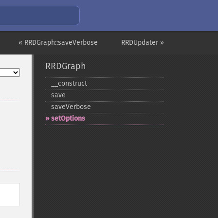
« RRDGraph::saveVerbose
RRDUpdater »
RRDGraph
_​_​construct
save
saveVerbose
setOptions