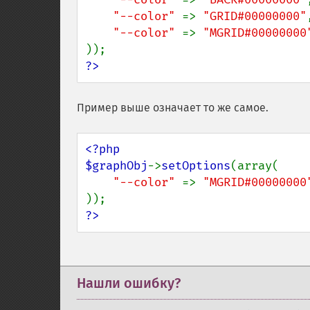
"--color" 
=> 
"GRID#00000000"
,
"--color" 
=> 
?>
Пример выше означает то же самое.
<?php

$graphObj
->
setOptions
(array(

"--color" 
=> 
?>
Нашли ошибку?