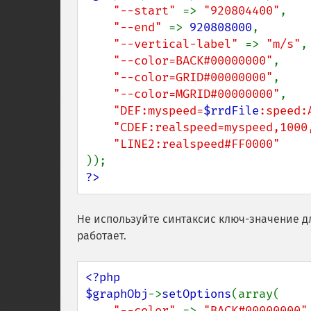
"--start" 
=> 
"920804400"
,

"--end" 
=> 
920808000
,

"--vertical-label" 
=> 
"m/s"
,

"--color=BACK#00000000"
,

"--color=GRID#00000000"
,

"--color=MGRID#00000000"
,

"DEF:myspeed=
$rrdFile
:speed:
"CDEF:realspeed=myspeed,1000
?>
Не используйте синтаксис ключ-значение дл
работает.
<?php

$graphObj
->
setOptions
(array(

"--color" 
=> 
"BACK#00000000"
,