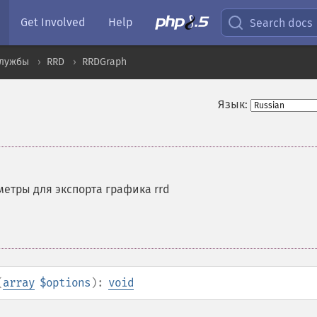
Get Involved
Help
Search docs
службы
RRD
RRDGraph
Язык:
етры для экспорта графика rrd
(
array
$options
):
void