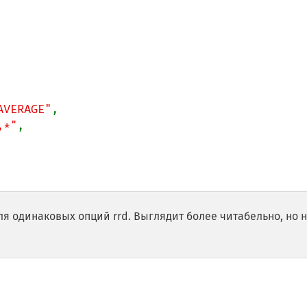
AVERAGE"
,

,*"
,

я одинаковых опций rrd. Выглядит более читабельно, но 

