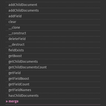
addChildDocument
addChildDocuments
addField
clear
_​_​clone
_​_​construct
deleteField
_​_​destruct
fieldExists
getBoost
getChildDocuments
getChildDocumentsCount
getField
getFieldBoost
getFieldCount
getFieldNames
hasChildDocuments
merge