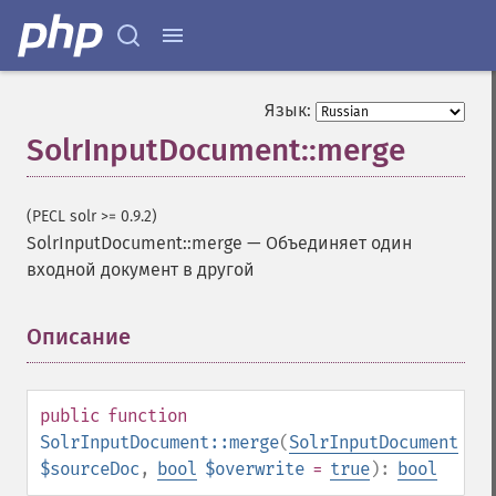
Язык:
SolrInputDocument::merge
(PECL solr >= 0.9.2)
SolrInputDocument::merge
—
Объединяет один
входной документ в другой
Описание
¶
public
function
SolrInputDocument::merge
(
SolrInputDocument
$sourceDoc
,
bool
$overwrite
=
true
):
bool