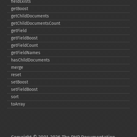
fieldExists
getBoost
getChildDocuments
getChildDocumentsCount
getField
getFieldBoost
getFieldCount
getFieldNames
hasChildDocuments
merge
reset
setBoost
setFieldBoost
sort
toArray