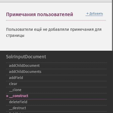
＋
Примечания пользователей
Добавить
Пользователи ещё не добавляли примечания для
страницы
SolrInputDocument
addChildDocument
addChildDocuments
addField
clear
_​_​clone
_​_​construct
deleteField
_​_​destruct