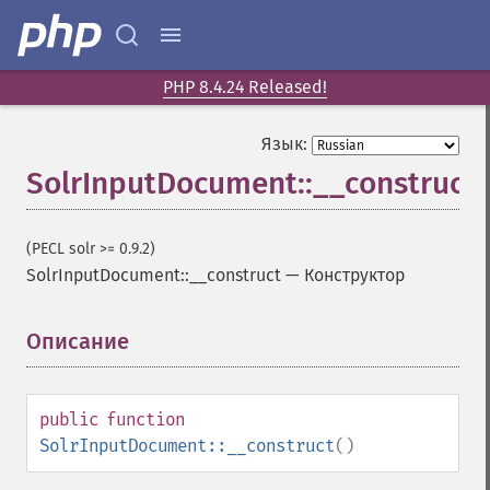
PHP 8.4.24 Released!
Язык:
SolrInputDocument::__construct
(PECL solr >= 0.9.2)
SolrInputDocument::__construct
—
Конструктор
Описание
¶
public
function
SolrInputDocument::__construct
()