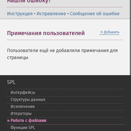
Нашли ошибку?
Инструкция
•
Исправление
•
Сообщение об ошибке
＋
Примечания пользователей
Добавить
Пользователи ещё не добавляли примечания для
страницы
SPL
Интерфейсы
Структуры данных
Исключения
Итераторы
Работа с файлами
Функции SPL