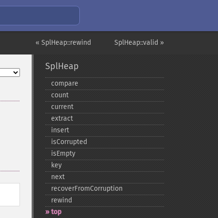
« SplHeap::rewind
SplHeap::valid »
SplHeap
compare
count
current
extract
insert
isCorrupted
isEmpty
key
next
recoverFromCorruption
rewind
top