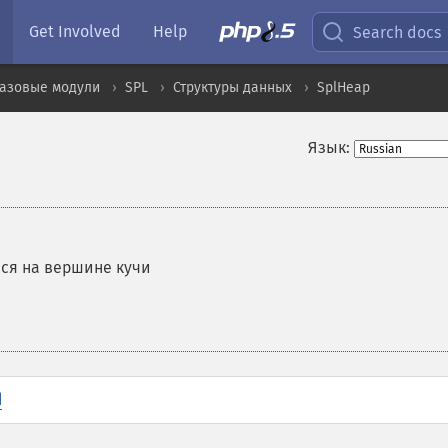
Get Involved
Help
Search docs
базовые модули
SPL
Структуры данных
SplHeap
Язык:
ся на вершине кучи
d