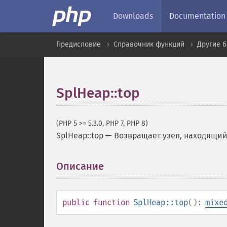
Downloads
Documentation
Предисловие
Справочник функций
Другие 
SplHeap::top
(PHP 5 >= 5.3.0, PHP 7, PHP 8)
SplHeap::top
—
Возвращает узел, находящий
Описание
¶
public
function
SplHeap::top
():
mixe