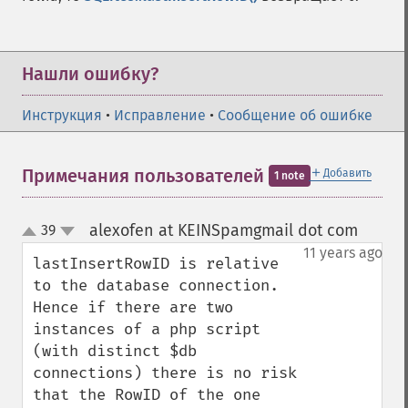
Нашли ошибку?
Инструкция
•
Исправление
•
Сообщение об ошибке
＋
Примечания пользователей
Добавить
1 note
alexofen at KEINSpamgmail dot com
39
¶
up
down
11 years ago
lastInsertRowID is relative 
to the database connection. 
Hence if there are two 
instances of a php script 
(with distinct $db 
connections) there is no risk 
that the RowID of the one 