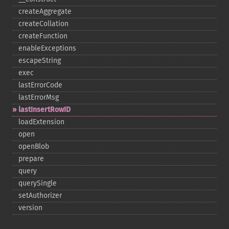
createAggregate
createCollation
createFunction
enableExceptions
escapeString
exec
lastErrorCode
lastErrorMsg
lastInsertRowID
loadExtension
open
openBlob
prepare
query
querySingle
setAuthorizer
version