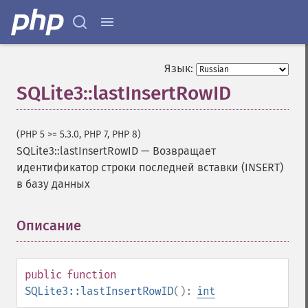
Язык:
SQLite3::lastInsertRowID
(PHP 5 >= 5.3.0, PHP 7, PHP 8)
SQLite3::lastInsertRowID
—
Возвращает
идентификатор строки последней вставки (INSERT)
в базу данных
Описание
¶
public
function
SQLite3::lastInsertRowID
():
int