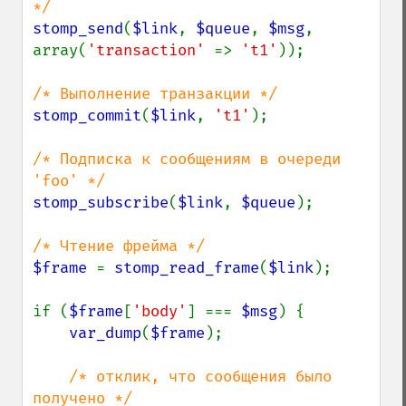
stomp_send
(
$link
, 
$queue
, 
$msg
, 
array(
'transaction' 
=> 
't1'
));

stomp_commit
(
$link
, 
't1'
);

/* Подписка к сообщениям в очереди 
stomp_subscribe
(
$link
, 
$queue
);

$frame 
= 
stomp_read_frame
(
$link
);

if (
$frame
[
'body'
] === 
$msg
) {

var_dump
(
$frame
);

/* отклик, что сообщения было 
получено */
