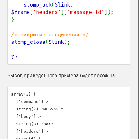
stomp_ack
(
$link
, 
$frame
[
'headers'
][
'message-id'
]);

}

stomp_close
(
$link
);

?>
Вывод приведённого примера будет похож на:
array(3) {

  ["command"]=>

  string(7) "MESSAGE"

  ["body"]=>

  string(3) "bar"

  ["headers"]=>

  array(6) {
