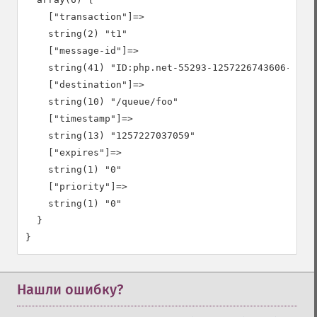
    ["transaction"]=>

    string(2) "t1"

    ["message-id"]=>

    string(41) "ID:php.net-55293-1257226743606-4:3:-
    ["destination"]=>

    string(10) "/queue/foo"

    ["timestamp"]=>

    string(13) "1257227037059"

    ["expires"]=>

    string(1) "0"

    ["priority"]=>

    string(1) "0"

  }

Нашли ошибку?