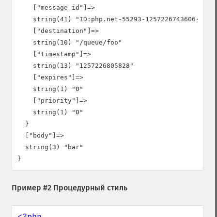
    ["message-id"]=>

    string(41) "ID:php.net-55293-1257226743606-4:2:-
    ["destination"]=>

    string(10) "/queue/foo"

    ["timestamp"]=>

    string(13) "1257226805828"

    ["expires"]=>

    string(1) "0"

    ["priority"]=>

    string(1) "0"

  }

  ["body"]=>

  string(3) "bar"

Пример #2 Процедурный стиль
<?php
