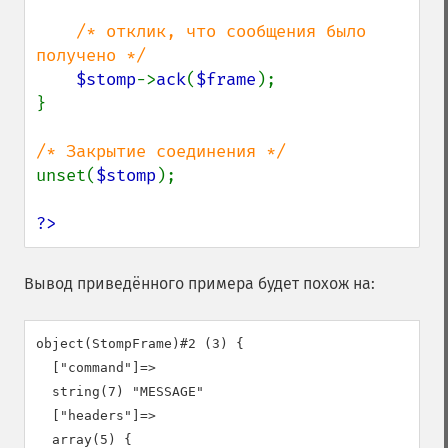
/* отклик, что сообщения было 
получено */

$stomp
->
ack
(
$frame
);

}

unset(
$stomp
);

?>
Вывод приведённого примера будет похож на:
object(StompFrame)#2 (3) {

  ["command"]=>

  string(7) "MESSAGE"

  ["headers"]=>

  array(5) {
