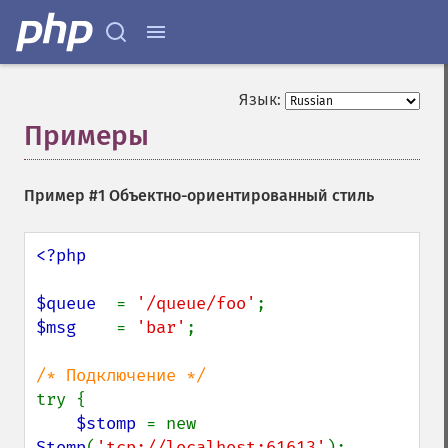
Язык:
Примеры
¶
Пример #1 Объектно-ориентированный стиль
<?php

$queue  
= 
'/queue/foo'
$msg    
= 
'bar'
;

try {

$stomp 
= new 
Stomp
(
'tcp://localhost:61613'
);
