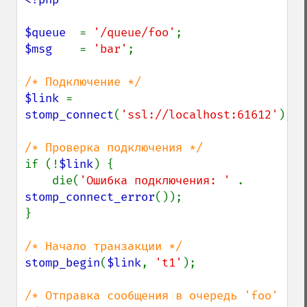
$queue  
= 
'/queue/foo'
$msg    
= 
'bar'
;

$link 
= 
stomp_connect
(
'ssl://localhost:61612'
);

if (!
$link
) {

    die(
'Ошибка подключения: ' 
. 
stomp_connect_error
());

}

stomp_begin
(
$link
, 
't1'
);

/* Отправка сообщения в очередь 'foo' 