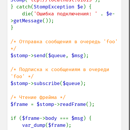
} catch(
StompException $e
) {

    die(
'Ошибка подключения: ' 
. 
$e
-
>
getMessage
());

}

/* Отправка сообщения в очередь 'foo' 
$stomp
->
send
(
$queue
, 
$msg
);

/* Подписка к сообщениям в очереди 
$stomp
->
subscribe
(
$queue
);

$frame 
= 
$stomp
->
readFrame
();

if (
$frame
->
body 
=== 
$msg
) {

var_dump
(
$frame
);
