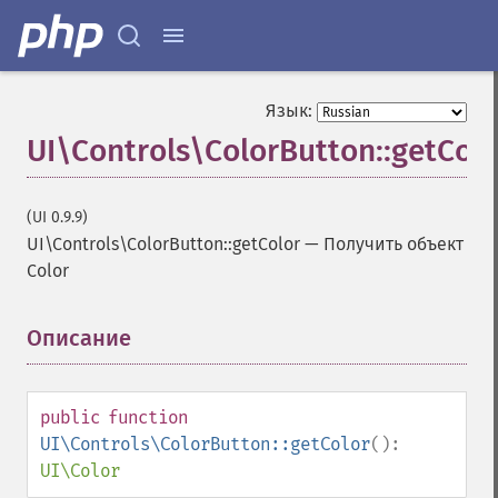
Язык:
UI\Controls\ColorButton::getColo
(UI 0.9.9)
UI\Controls\ColorButton::getColor
—
Получить объект
Color
Описание
¶
public
function
UI\Controls\ColorButton::getColor
():
UI\Color