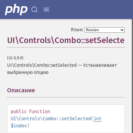
Язык:
UI\Controls\Combo::setSelected
(UI 0.9.9)
UI\Controls\Combo::setSelected
—
Устанавливает
выбранную опцию
Описание
¶
public
function
UI\Controls\Combo::setSelected
(
int
$index
)