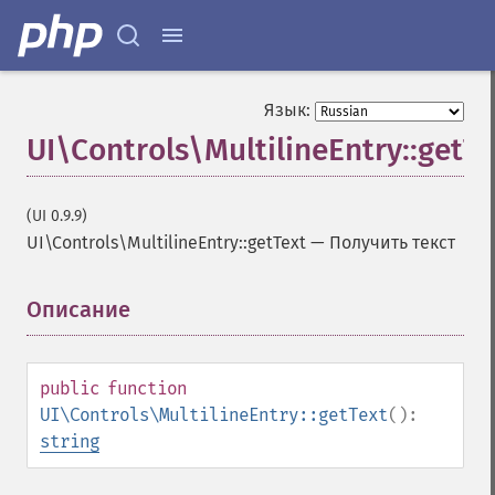
Язык:
UI\Controls\MultilineEntry::getTe
(UI 0.9.9)
UI\Controls\MultilineEntry::getText
—
Получить текст
Описание
¶
public
function
UI\Controls\MultilineEntry::getText
():
string