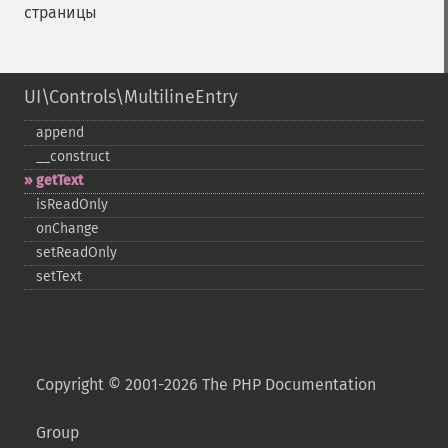
страницы
UI\Controls\MultilineEntry
append
_​_​construct
getText
isReadOnly
onChange
setReadOnly
setText
Copyright © 2001-2026 The PHP Documentation
Group