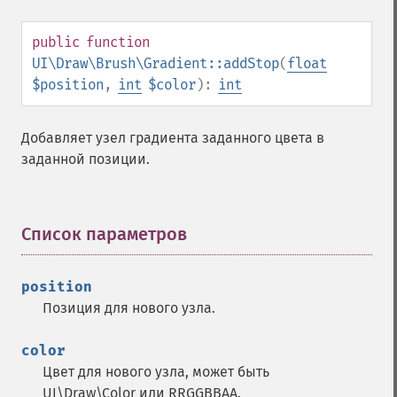
public
function
UI\Draw\Brush\Gradient::addStop
(
float
$position
,
int
$color
):
int
Добавляет узел градиента заданного цвета в
заданной позиции.
Список параметров
¶
position
Позиция для нового узла.
color
Цвет для нового узла, может быть
UI\Draw\Color или RRGGBBAA.