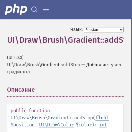
Язык:
UI\Draw\Brush\Gradient::addSt
(UI 2.0.0)
UI\Draw\Brush\Gradient::addStop
—
Добавляет узел
градиента
Описание
¶
public
function
UI\Draw\Brush\Gradient::addStop
(
float
$position
,
UI\Draw\Color
$color
):
int