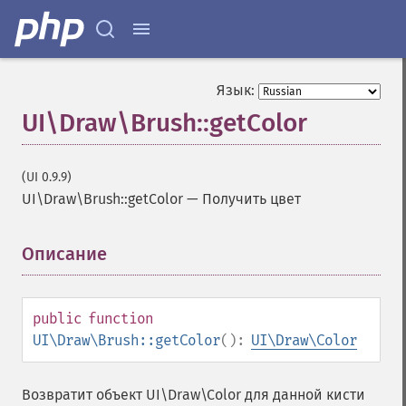
Язык:
UI\Draw\Brush::getColor
(UI 0.9.9)
UI\Draw\Brush::getColor
—
Получить цвет
Описание
¶
public
function
UI\Draw\Brush::getColor
():
UI\Draw\Color
Возвратит объект UI\Draw\Color для данной кисти