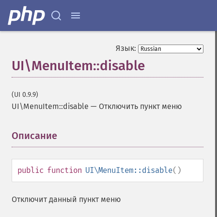
Язык:
UI\MenuItem::disable
(UI 0.9.9)
UI\MenuItem::disable
—
Отключить пункт меню
Описание
¶
public
function
UI\MenuItem::disable
()
Отключит данный пункт меню