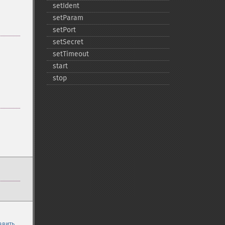
setIdent
setParam
setPort
setSecret
setTimeout
start
stop
авить