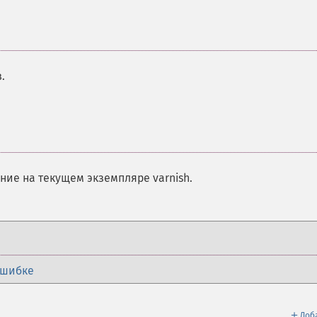
.
ие на текущем экземпляре varnish.
ошибке
＋
Доб