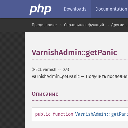
Downloads
Documentation
Предисловие
Справочник функций
Другие 
VarnishAdmin::getPanic
(PECL varnish >= 0.4)
VarnishAdmin::getPanic
—
Получить последне
Описание
¶
public
function
VarnishAdmin::getPan