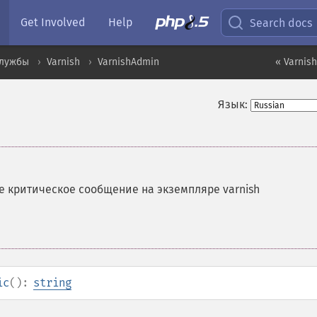
Get Involved
Help
Search docs
службы
Varnish
VarnishAdmin
« Varnis
Язык:
е критическое сообщение на экземпляре varnish
ic
():
string