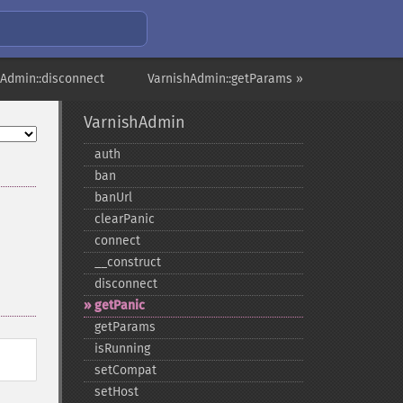
hAdmin::disconnect
VarnishAdmin::getParams »
VarnishAdmin
auth
ban
banUrl
clearPanic
connect
_​_​construct
disconnect
getPanic
getParams
isRunning
setCompat
setHost