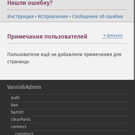
Нашли ошибку?
Инструкция
•
Исправление
•
Сообщение об ошибке
＋
Примечания пользователей
Добавить
Пользователи ещё не добавляли примечания для
страницы
VarnishAdmin
auth
ban
banUrl
clearPanic
connect
_​_​construct