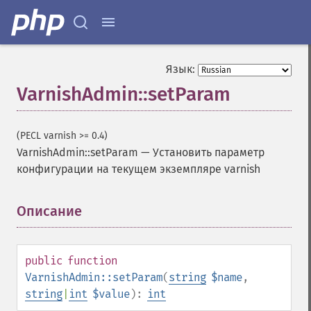
Язык:
VarnishAdmin::setParam
(PECL varnish >= 0.4)
VarnishAdmin::setParam
—
Установить параметр
конфигурации на текущем экземпляре varnish
Описание
¶
public
function
VarnishAdmin::setParam
(
string
$name
,
string
|
int
$value
):
int