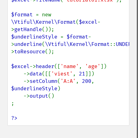
$format 
= new 
\Vtiful\Kernel\Format
(
$excel
-
>
getHandle
$underlineStyle 
= 
$format
-
>
underline
(
\Vtiful\Kernel\Format
::
UNDERLI
>
toResource
();

$excel
->
header
([
'name'
, 
'age'
])

    ->
data
([[
'viest'
, 
21
]])

    ->
setColumn
(
'A:A'
, 
200
, 
$underlineStyle
)

    ->
output
()

;

?>