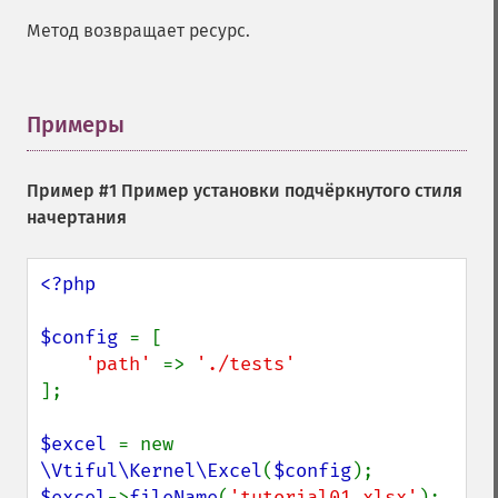
Метод возвращает ресурс.
Примеры
¶
Пример #1 Пример установки подчёркнутого стиля
начертания
<?php

$config 
= [

'path' 
=> 
];

$excel 
= new 
\Vtiful\Kernel\Excel
(
$config
$excel
->
fileName
(
'tutorial01.xlsx'
);
