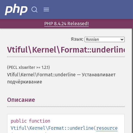
PHP 8.4.24 Released!
Язык:
Vtiful\Kernel\Format::underline
(PECL xlswriter >= 1.2.1)
Vtiful\Kernel\Format::underline
—
Устанавливает
подчёркивание
Описание
¶
public
function
Vtiful\Kernel\Format::underline
(
resource