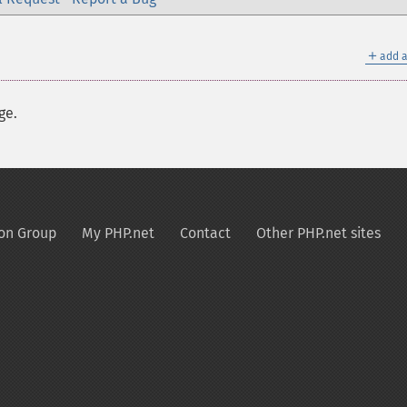
＋
add a
ge.
on Group
My PHP.net
Contact
Other PHP.net sites