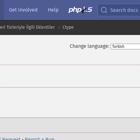
Get Involved
Help
Search docs
i Türleriyle İlgili Eklentiler
Ctype
Change language:
l Request
•
Report a Bug