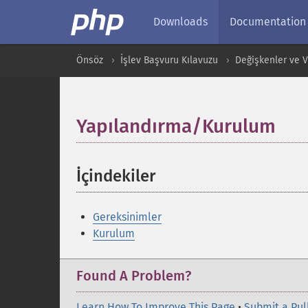
Downloads
Documentation
Önsöz
İşlev Başvuru Kılavuzu
Değişkenler ve Ver
Yapılandırma/Kurulum
¶
İçindekiler
¶
Gereksinimler
Kurulum
Found A Problem?
Learn How To Improve This Page
•
Submit a Pul