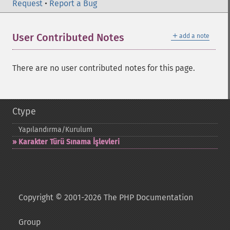
Request
•
Report a Bug
＋
User Contributed Notes
add a note
There are no user contributed notes for this page.
Ctype
Yapılandırma/Kurulum
Karakter Türü Sınama İşlevleri
Copyright © 2001-2026 The PHP Documentation
Group