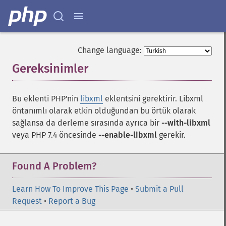
Change language:
Gereksinimler
¶
Bu eklenti PHP'nin
libxml
eklentsini gerektirir. Libxml
öntanımlı olarak etkin olduğundan bu örtük olarak
sağlansa da derleme sırasında ayrıca bir
--with-libxml
veya PHP 7.4 öncesinde
--enable-libxml
gerekir.
Found A Problem?
Learn How To Improve This Page
•
Submit a Pull
Request
•
Report a Bug