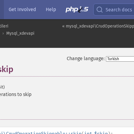
Get Involved
Help
Search docs
ileri
« mysql_xdevapi\CrudOperationSkip
Mysql_xdevapi
Change language:
skip
it)
rations to skip
pi\CrudOperationSkippable::skip
(
int
$skip
):