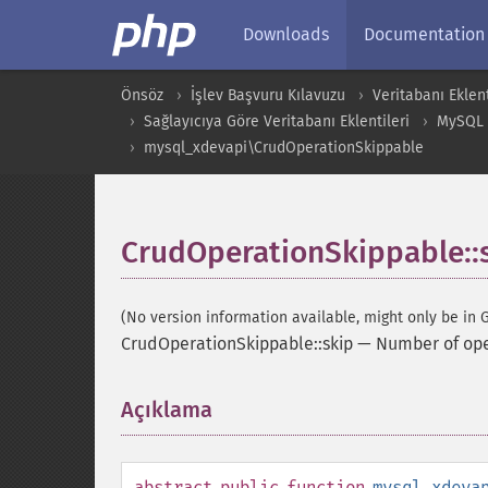
Downloads
Documentation
Önsöz
İşlev Başvuru Kılavuzu
Veritabanı Eklent
Sağlayıcıya Göre Veritabanı Eklentileri
MySQL
mysql_xdevapi\CrudOperationSkippable
CrudOperationSkippable::
(No version information available, might only be in G
CrudOperationSkippable::skip
—
Number of ope
Açıklama
¶
abstract
public
function
mysql_xdeva