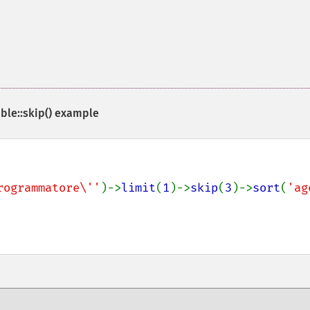
le::skip()
example
rogrammatore\''
)->
limit
(
1
)->
skip
(
3
)->
sort
(
'age