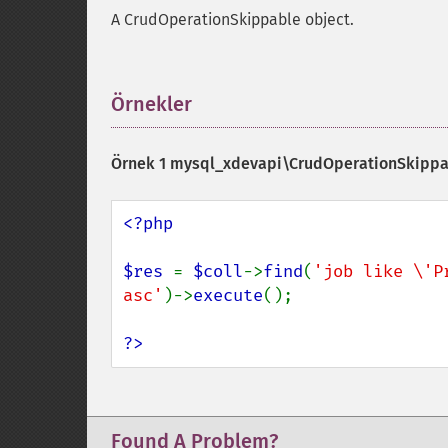
A CrudOperationSkippable object.
Örnekler
¶
Örnek 1
mysql_xdevapi\CrudOperationSkippab
<?php

$res 
= 
$coll
->
find
(
'job like \'P
asc'
)->
execute
();

?>
Found A Problem?