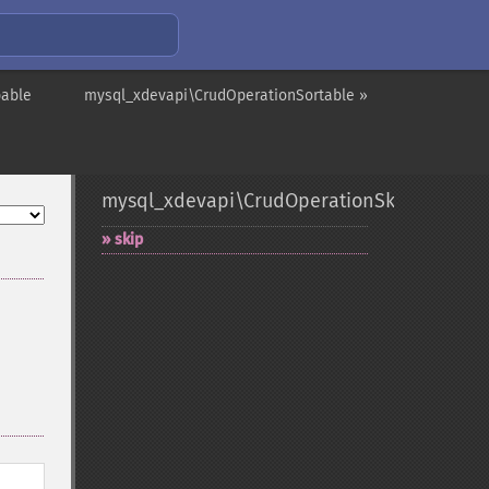
pable
mysql_xdevapi\CrudOperationSortable »
mysql_xdevapi\CrudOperationSkippable
skip