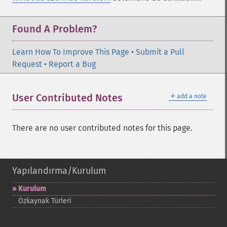
Found A Problem?
Learn How To Improve This Page
•
Submit a Pull
Request
•
Report a Bug
＋
User Contributed Notes
add a note
There are no user contributed notes for this page.
Yapılandırma/Kurulum
Kurulum
Özkaynak Türleri