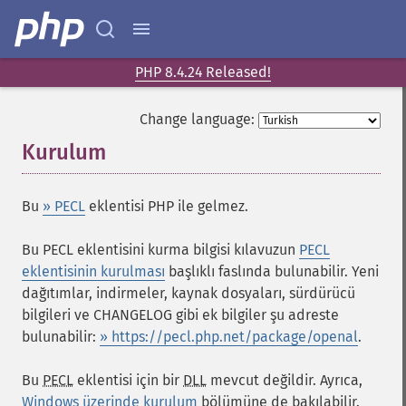
PHP 8.4.24 Released!
Change language:
Kurulum
¶
Bu
» PECL
eklentisi PHP ile gelmez.
Bu PECL eklentisini kurma bilgisi kılavuzun
PECL
eklentisinin kurulması
başlıklı faslında bulunabilir. Yeni
dağıtımlar, indirmeler, kaynak dosyaları, sürdürücü
bilgileri ve CHANGELOG gibi ek bilgiler şu adreste
bulunabilir:
» https://pecl.php.net/package/openal
.
Bu
PECL
eklentisi için bir
DLL
mevcut değildir. Ayrıca,
Windows üzerinde kurulum
bölümüne de bakılabilir.