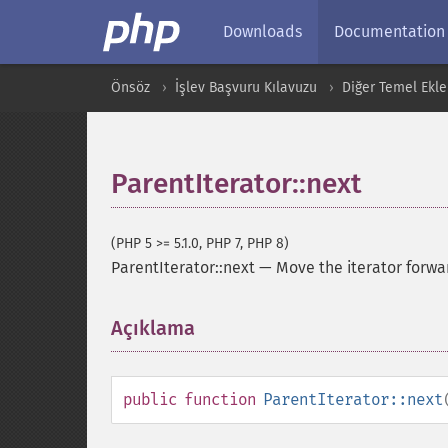
Downloads
Documentation
Önsöz
İşlev Başvuru Kılavuzu
Diğer Temel Ekle
ParentIterator::next
(PHP 5 >= 5.1.0, PHP 7, PHP 8)
ParentIterator::next
—
Move the iterator forwa
Açıklama
¶
public
function
ParentIterator::next