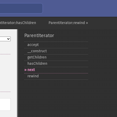
tIterator::hasChildren
ParentIterator::rewind »
ParentIterator
accept
_​_​construct
getChildren
hasChildren
next
rewind