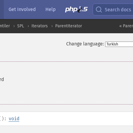
Get Involved
Help
Search docs
ntiler
SPL
Iterators
ParentIterator
« Paren
Change language:
rd
():
void