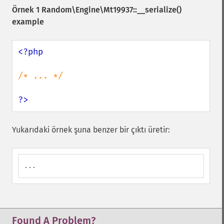
Örnek 1
Random\Engine\Mt19937::__serialize()
example
<?php

/* ... */

?>
Yukarıdaki örnek şuna benzer bir çıktı üretir:
...
Found A Problem?