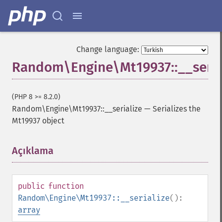
Change language:
Random\Engine\Mt19937::__seria
(PHP 8 >= 8.2.0)
Random\Engine\Mt19937::__serialize
—
Serializes the
Mt19937 object
Açıklama
¶
public
function
Random\Engine\Mt19937::__serialize
():
array