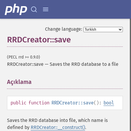
Change language:
RRDCreator::save
(PECL rrd >= 0.9.0)
RRDCreator::save
—
Saves the RRD database to a file
Açıklama
¶
public
function
RRDCreator::save
():
bool
Saves the RRD database into file, which name is
defined by
RRDCreator::__construct()
.