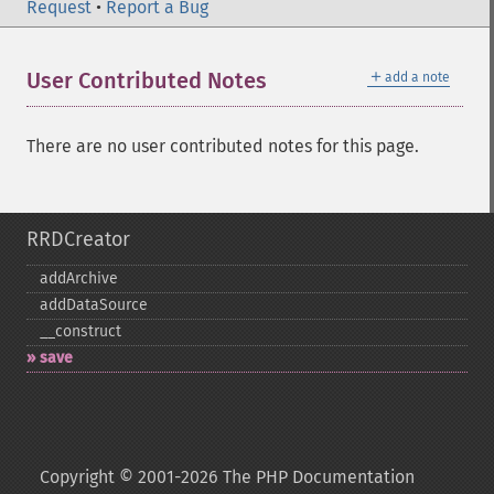
Request
•
Report a Bug
＋
User Contributed Notes
add a note
There are no user contributed notes for this page.
RRDCreator
addArchive
addDataSource
_​_​construct
save
Copyright © 2001-2026 The PHP Documentation