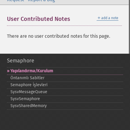
＋
User Contributed Notes
add a note
There are no user contributed notes for this page.
Semaphore
Yapılandırma/Kurulum
Öntanımlı Sabitler
Semaphore İşlevleri
SysvMessageQueue
SysvSemaphore
SysvSharedMemory