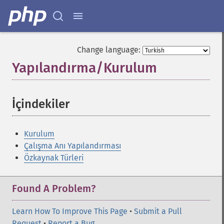
Change language:
Yapılandırma/Kurulum
¶
İçindekiler
¶
Kurulum
Çalışma Anı Yapılandırması
Özkaynak Türleri
Found A Problem?
Learn How To Improve This Page
•
Submit a Pull
Request
•
Report a Bug