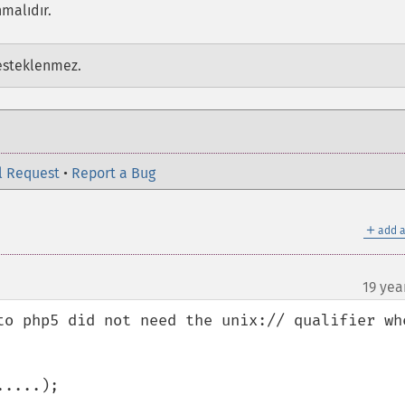
malıdır.
esteklenmez.
l Request
•
Report a Bug
＋
add a
19 yea
to php5 did not need the unix:// qualifier whe
....);
