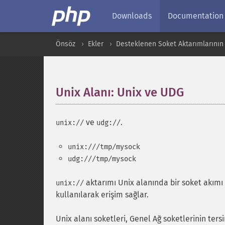
Downloads
Documentation
Önsöz
Ekler
Desteklenen Soket Aktarımlarının 
Unix Alanı: Unix ve UDG
¶
ve
.
unix://
udg://
unix:///tmp/mysock
udg:///tmp/mysock
aktarımı Unix alanında bir soket akımı 
unix://
kullanılarak erişim sağlar.
Unix alanı soketleri, Genel Ağ soketlerinin te