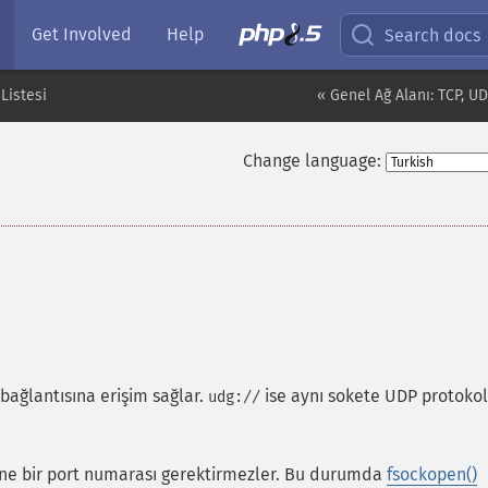
Get Involved
Help
Search docs
Listesi
« Genel Ağ Alanı: TCP, UD
Change language:
bağlantısına erişim sağlar.
ise aynı sokete UDP protoko
udg://
rsine bir port numarası gerektirmezler. Bu durumda
fsockopen()