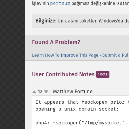
işlevinin
portnum
bağımsız değişkenine 0 atan
Bilginize
:
Unix alanı soketleri Windows'da d
Found A Problem?
Learn How To Improve This Page
•
Submit a Pul
User Contributed Notes
1 note
Matthew Fortune
12
¶
up
down
It appears that fsockopen prior 
opening a unix domain socket:

php4: fsockopen("/tmp/mysocket"..