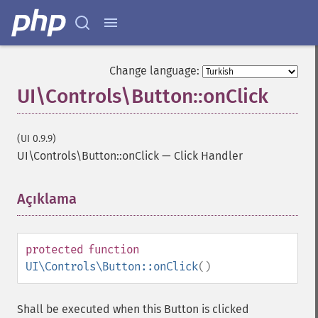
Change language:
UI\Controls\Button::onClick
(UI 0.9.9)
UI\Controls\Button::onClick
—
Click Handler
Açıklama
¶
protected
function
UI\Controls\Button::onClick
()
Shall be executed when this Button is clicked