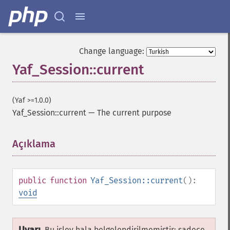
Change language:
Yaf_Session::current
(Yaf >=1.0.0)
Yaf_Session::current
—
The current purpose
Açıklama
¶
public
function
Yaf_Session::current
():
void
Bu işlev hala belgelendirilmemiştir; sadece