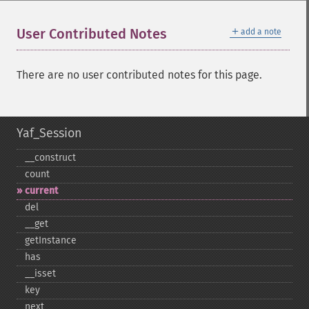
＋
User Contributed Notes
add a note
There are no user contributed notes for this page.
Yaf_Session
_​_​construct
count
current
del
_​_​get
getInstance
has
_​_​isset
key
next