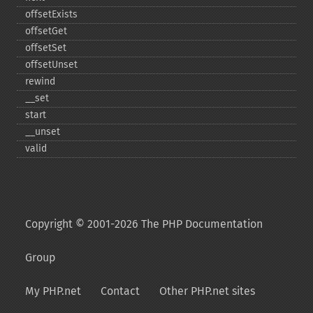
offsetExists
offsetGet
offsetSet
offsetUnset
rewind
_​_​set
start
_​_​unset
valid
Copyright © 2001-2026 The PHP Documentation
Group
My PHP.net
Contact
Other PHP.net sites