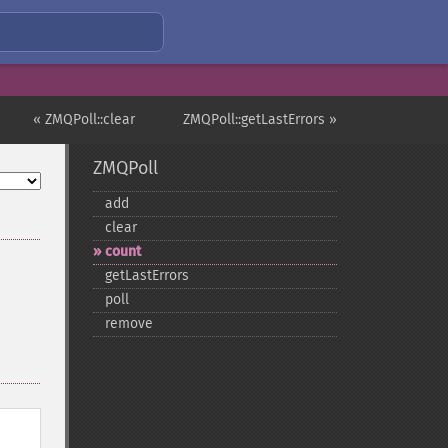
« ZMQPoll::clear
ZMQPoll::getLastErrors »
ZMQPoll
add
clear
count
getLastErrors
poll
remove