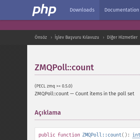
Downloads
Documentation
Önsöz
İşlev Başvuru Kılavuzu
Diğer Hizmetler
ZMQPoll::count
(PECL zmq >= 0.5.0)
ZMQPoll::count
—
Count items in the poll set
Açıklama
¶
public
function
ZMQPoll::count
():
in