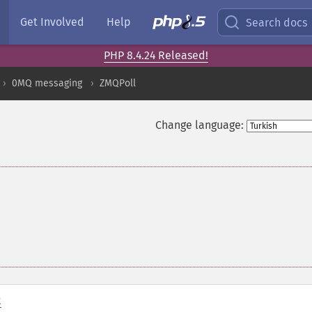
Get Involved
Help
Search docs
PHP 8.4.24 Released!
0MQ messaging
ZMQPoll
Change language:
t