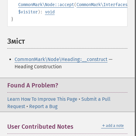
CommonMark\Node::accept
(
CommonMark\Interfaces\IV
$visitor
):
void
}
Зміст
¶
CommonMark\Node\Heading::__construct
—
Heading Construction
Found A Problem?
Learn How To Improve This Page
•
Submit a Pull
Request
•
Report a Bug
＋
User Contributed Notes
add a note