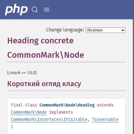
Change language:
Heading concrete
CommonMark\Node
¶
(cmark >= 1.0.0)
Короткий огляд класу
¶
final
class
CommonMark\Node\Heading
extends
CommonMark\Node
implements
CommonMark\Interfaces\IVisitable
,
Traversable
{