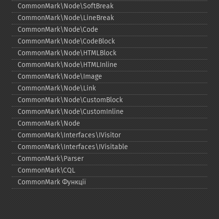
CommonMark\Node\SoftBreak
CommonMark\Node\LineBreak
CommonMark\Node\Code
CommonMark\Node\CodeBlock
CommonMark\Node\HTMLBlock
CommonMark\Node\HTMLInline
CommonMark\Node\Image
CommonMark\Node\Link
CommonMark\Node\CustomBlock
CommonMark\Node\CustomInline
CommonMark\Node
CommonMark\Interfaces\IVisitor
CommonMark\Interfaces\IVisitable
CommonMark\Parser
CommonMark\CQL
CommonMark Функції