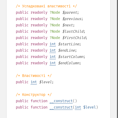
/* Успадковані властивості */
public
readonly
?
Node
$
parent
;
public
readonly
?
Node
$
previous
;
public
readonly
?
Node
$
next
;
public
readonly
?
Node
$
lastChild
;
public
readonly
?
Node
$
firstChild
;
public
readonly
int
$
startLine
;
public
readonly
int
$
endLine
;
public
readonly
int
$
startColumn
;
public
readonly
int
$
endColumn
;
/* Властивості */
public
int
$
level
;
/* Конструктор */
public
function
__construct
()
public
function
__construct
(
int
$level
)