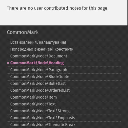
There are no user contributed notes for this page.
CommonMark
Встановлення/налаштування
Попередньо визначені константи
CommonMark\Node\Document
CommonMark\Node\Heading
CommonMark\Node\Paragraph
CommonMark\Node\BlockQuote
CommonMark\Node\BulletList
CommonMark\Node\OrderedList
CommonMark\Node\Item
CommonMark\Node\Text
CommonMark\Node\Text\Strong
CommonMark\Node\Text\Emphasis
CommonMark\Node\ThematicBreak