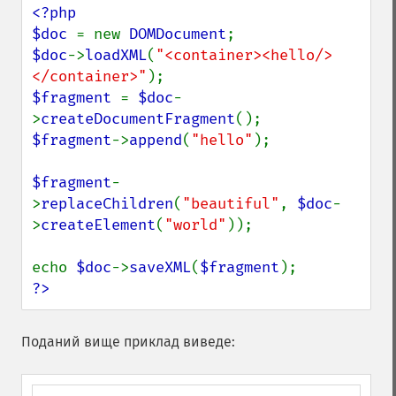
<?php

$doc 
= new 
DOMDocument
$doc
->
loadXML
(
"<container><hello/>
</container>"
$fragment 
= 
$doc
-
>
createDocumentFragment
$fragment
->
append
(
"hello"
);

$fragment
-
>
replaceChildren
(
"beautiful"
, 
$doc
-
>
createElement
(
"world"
));

echo 
$doc
->
saveXML
(
$fragment
?>
Поданий вище приклад виведе: