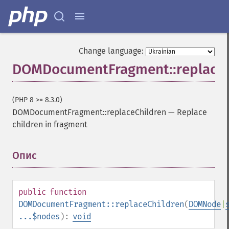
Change language:
DOMDocumentFragment::replaceC
(PHP 8 >= 8.3.0)
DOMDocumentFragment::replaceChildren
—
Replace
children in fragment
Опис
¶
public
function
DOMDocumentFragment::replaceChildren
(
DOMNode
|
...$nodes
):
void