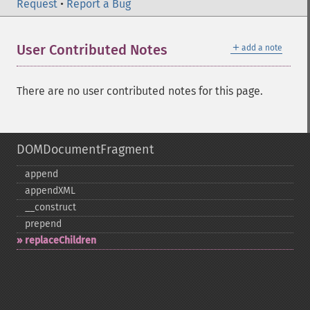
Request
•
Report a Bug
＋
User Contributed Notes
add a note
There are no user contributed notes for this page.
DOMDocumentFragment
append
appendXML
_​_​construct
prepend
replaceChildren