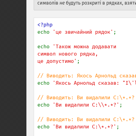
символів
не
будуть розкриті в рядках, взят
echo 
'це звичайний рядок'
;

echo 
'Також можна додавати

символ нового рядка,

це допустимо'
;

echo 
'Якось Арнольд сказав: "I\'
echo 
'Ви видалили C:\\*.*?'
;

echo 
'Ви видалили C:\*.*?'
;
