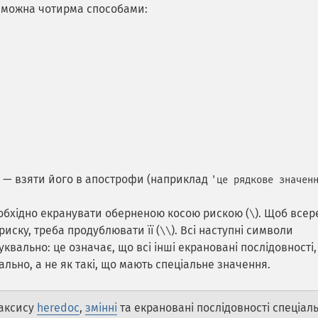
можна чотирма способами:
) — взяти його в апострофи (наприклад
'це рядкове значен
обхідно екранувати оберненою косою рискою (
). Щоб всер
\
иску, треба продублювати її (
). Всі наступні символи
\\
квально: це означає, що всі інші екрановані послідовності,
льно, а не як такі, що мають спеціальне значення.
аксису
heredoc
,
змінні
та екрановані послідовності спеціал