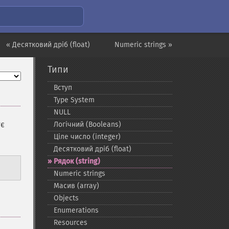
« Десятковий дріб (float)
Numeric strings »
Типи
Вступ
Type System
NULL
ує
Логічний (Booleans)
Ціле число (integer)
Десятковий дріб (float)
Рядок (string)
Numeric strings
Масив (array)
Objects
Enumerations
Resources