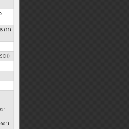
о
B (11)
SCII)
01"
)
000"