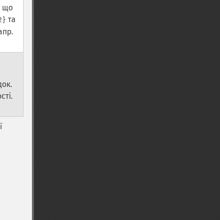
, що
та
2}
апр.
док.
сті.
ї