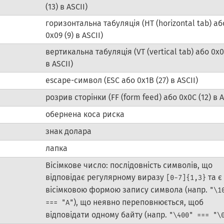
(13) в ASCII)
горизонтальна табуляція (HT (horizontal tab) аб
0x09 (9) в ASCII)
вертикальна табуляція (VT (vertical tab) або 0x0
в ASCII)
escape-символ (ESC або 0x1B (27) в ASCII)
розрив сторінки (FF (form feed) або 0x0C (12) в A
обернена коса риска
знак долара
лапка
Вісімкове число: послідовність символів, що
відповідає регулярному виразу
та є
[0-7]{1,3}
вісімковою формою запису символа (напр.
"\1
), що неявно переповнюється, щоб
=== "A"
відповідати одному байту (напр.
"\400" === "\