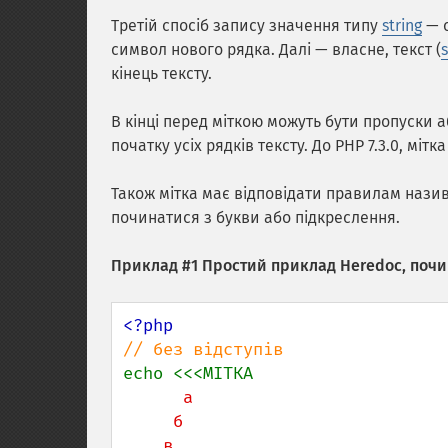
Третій спосіб запису значення типу
string
— с
символ нового рядка. Далі — власне, текст (
s
кінець тексту.
В кінці перед міткою можуть бути пропуски аб
початку усіх рядків тексту. До PHP 7.3.0, мітка
Також мітка має відповідати правилам назив
починатися з букви або підкреслення.
Приклад #1 Простий приклад Heredoc, почин
      а

     б

    в
