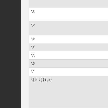
\t
\v
\e
\f
\\
\$
\"
\[0-7]{1,3}