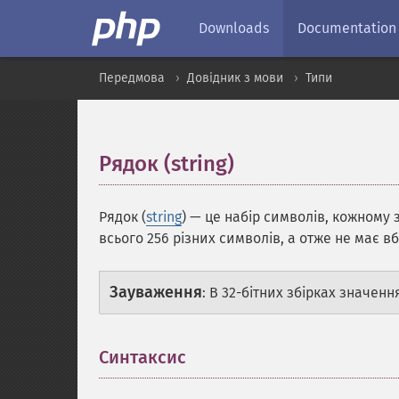
Downloads
Documentation
Передмова
Довідник з мови
Типи
Рядок (string)
¶
Рядок (
string
) — це набір символів, кожному 
всього 256 різних символів, а отже не має в
Зауваження
:
В 32-бітних збірках значенн
Синтаксис
¶