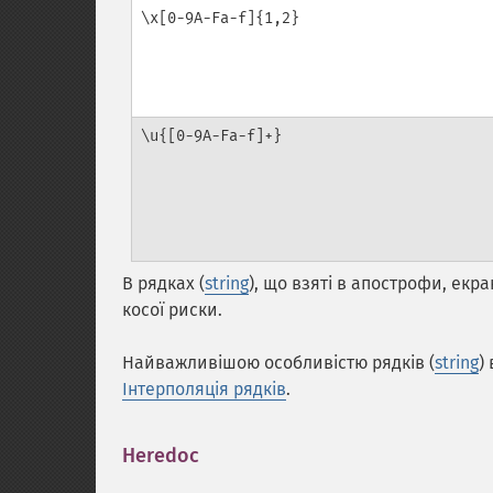
\x[0-9A-Fa-f]{1,2}
\u{[0-9A-Fa-f]+}
В рядках (
string
), що взяті в апострофи, ек
косої риски.
Найважливішою особливістю рядків (
string
)
Інтерполяція рядків
.
Heredoc
¶