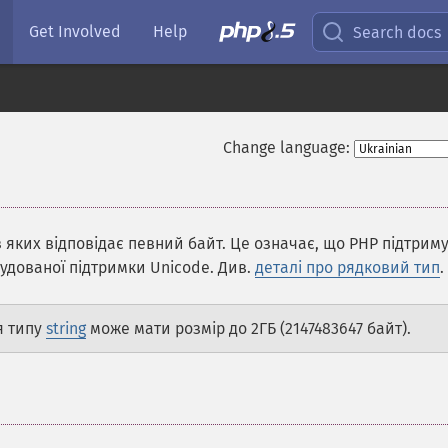
Get Involved
Help
Search docs
Change language:
з яких відповідає певний байт. Це означає, що PHP підтрим
будованої підтримки Unicode. Див.
деталі про рядковий тип
.
я типу
string
може мати розмір до 2ГБ (2147483647 байт).