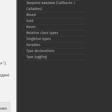
Зворотні виклики (Callbacks /
Callables)
Mixed
Void
Never
Relative class types
Singleton types
Iterables
Type declarations
Type Juggling
).
ня'
едині
ьних