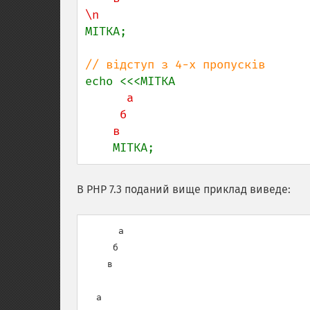
МІТКА;

      а

     б

    МІТКА;
В PHP 7.3 поданий вище приклад виведе:
      а

     б

    в

  а
