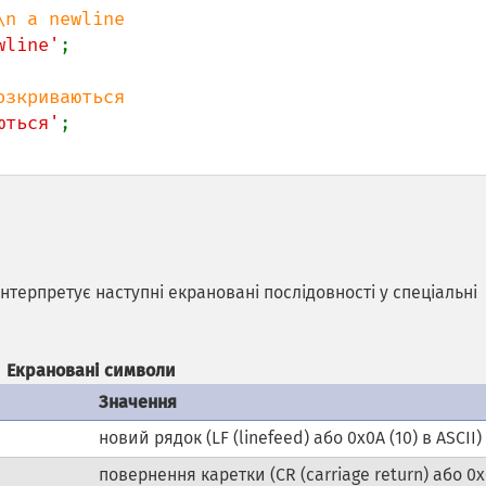
wline'
;

ються'
 інтерпретує наступні екрановані послідовності у спеціальні
Екрановані символи
Значення
новий рядок (LF (linefeed) або 0x0A (10) в ASCII)
повернення каретки (CR (carriage return) або 0