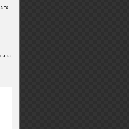
а та
ня та