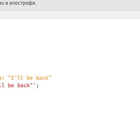
их в апострофи.
ll be back"'
;
