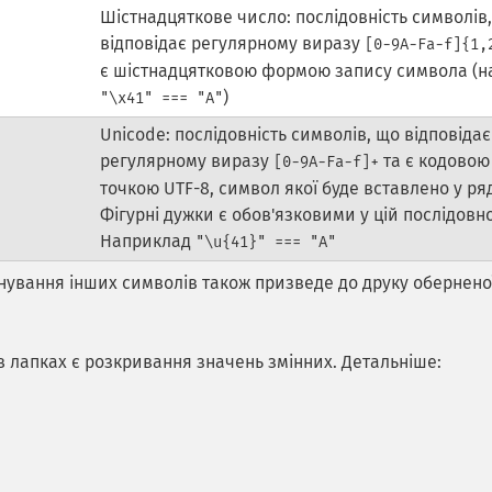
Шістнадцяткове число: послідовність символів
відповідає регулярному виразу
[0-9A-Fa-f]{1,
є шістнадцятковою формою запису символа (н
)
"\x41" === "A"
Unicode: послідовність символів, що відповідає
регулярному виразу
та є кодовою
[0-9A-Fa-f]+
точкою UTF-8, символ якої буде вставлено у ря
Фігурні дужки є обов'язковими у цій послідовно
Наприклад
"\u{41}" === "A"
ранування інших символів також призведе до друку обернено
 в лапках є розкривання значень змінних. Детальніше: