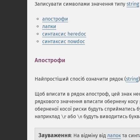
Записувати символами значення типу
string
апострофи
лапки
синтаксис heredoc
синтаксис nowdoc
Апострофи
¶
Найпростіший спосіб означити рядок (
string
Щоб вписати в рядок апостроф, цей знак не
рядкового значення вписати обернену косу р
оберненої косої риски будуть сприйматись бу
наприклад
або
будуть виводитись буква
\r
\n
Зауваження
:
На відміну від
лапок
та синт