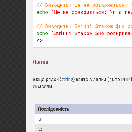
echo 
'Це не розкриється: \n a ne
echo 
'Змінні $також $не_розкрива
?>
Лапки
¶
Якщо рядок (
string
) взято в лапки (
), то PHP
"
символи:
Послідовність
\n
\r