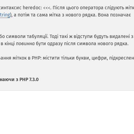
интаксис heredoc:
. Після цього оператора слідують мітк
<<<
tring
), а потім та сама мітка з нового рядка. Вона позначає
о символи табуляції. Тоді такі ж відступи будуть видалені з
 в кінці
повинна
бути одразу після символа нового рядка.
ання міткок в PHP: містити тільки букви, цифри, підкреслен
аючи з PHP 7.3.0