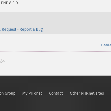
 PHP 8.0.0.
l Request
•
Report a Bug
＋
add a
ge.
on Group
My PHP.net
Contact
Other PHP.net sites