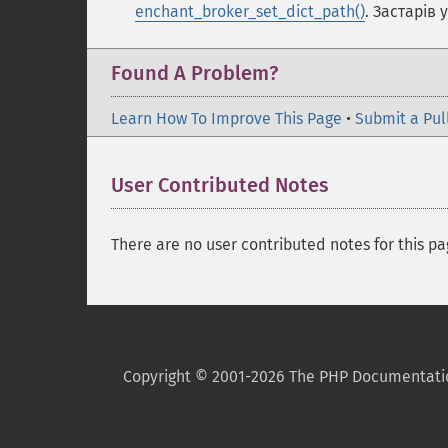
enchant_broker_set_dict_path()
. Застарів у
Found A Problem?
Learn How To Improve This Page
•
Submit a Pul
User Contributed Notes
There are no user contributed notes for this pa
Copyright © 2001-2026 The PHP Documentati