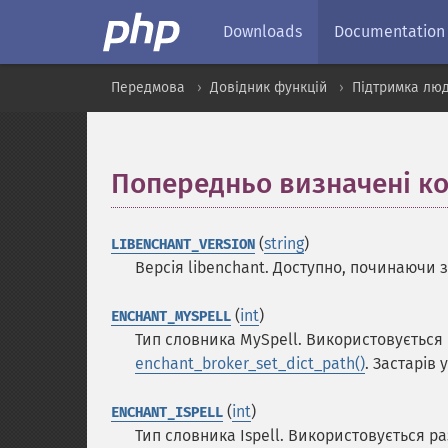
Downloads
Documentation
Передмова
Довідник функцій
Підтримка люд
Попередньо визначені к
(
string
)
LIBENCHANT_VERSION
Версія libenchant. Доступно, починаючи з 
(
int
)
ENCHANT_MYSPELL
Тип словника MySpell. Використовується
enchant_broker_set_dict_path()
. Застарів у
(
int
)
ENCHANT_ISPELL
Тип словника Ispell. Використовується р