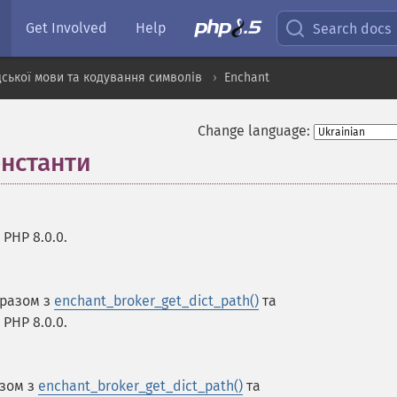
Get Involved
Help
Search docs
ської мови та кодування символів
Enchant
Change language:
онстанти
¶
PHP 8.0.0.
 разом з
enchant_broker_get_dict_path()
та
 PHP 8.0.0.
азом з
enchant_broker_get_dict_path()
та