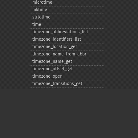
microtime
mktime
strtotime
time
timezone_​abbreviations_​list
timezone_​identifiers_​list
timezone_​location_​get
timezone_​name_​from_​abbr
timezone_​name_​get
timezone_​offset_​get
timezone_​open
timezone_​transitions_​get
timezone_​version_​get
Deprecated
date_​sunrise
date_​sunset
gmstrftime
strftime
Privacy policy
strptime