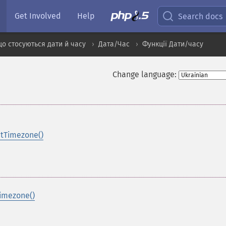
Get Involved
Help
Search docs
о стосуються дати й часу
Дата/Час
Функції Дати/часу
Change language:
etTimezone()
imezone()