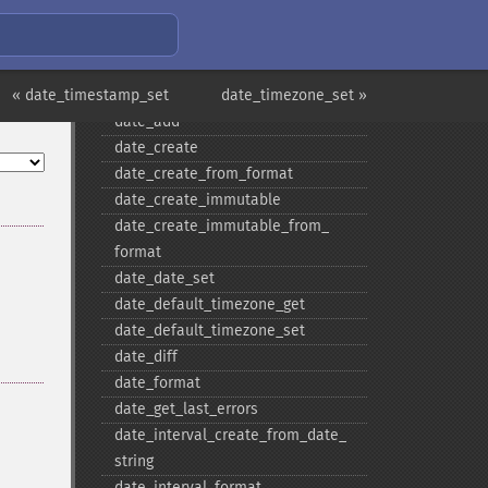
Функції Дати/часу
checkdate
« date_timestamp_set
date
date_timezone_set »
date_​add
date_​create
date_​create_​from_​format
date_​create_​immutable
date_​create_​immutable_​from_​
format
date_​date_​set
date_​default_​timezone_​get
date_​default_​timezone_​set
date_​diff
date_​format
date_​get_​last_​errors
date_​interval_​create_​from_​date_​
string
date_​interval_​format