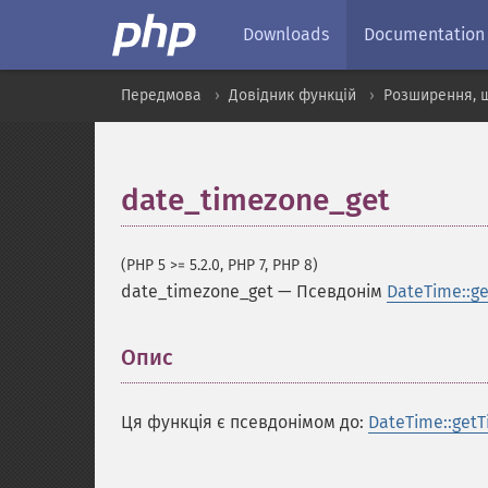
Downloads
Documentation
Передмова
Довідник функцій
Розширення, щ
date_timezone_get
(PHP 5 >= 5.2.0, PHP 7, PHP 8)
date_timezone_get
—
Псевдонім
DateTime::g
Опис
¶
Ця функція є псевдонімом до:
DateTime::getT