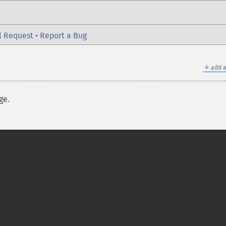
l Request
•
Report a Bug
＋
add a
ge.