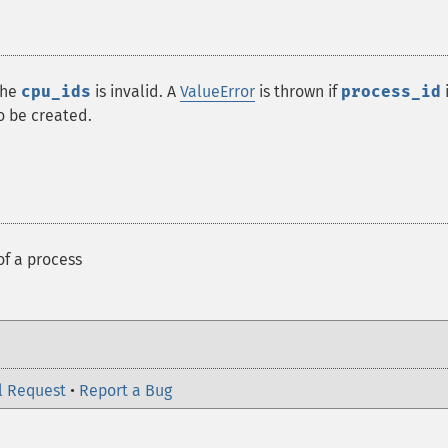
the
cpu_ids
is invalid. A
ValueError
is thrown if
process_id
o be created.
of a process
l Request
•
Report a Bug