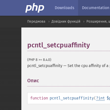
Downloads
Documentation
Передмова
Довідник функцій
Розширення, 
pcntl_setcpuaffinity
(PHP 8 >= 8.4.0)
pcntl_setcpuaffinity
—
Set the cpu affinity of a
Опис
¶
function
pcntl_setcpuaffinity
(
?
int
$