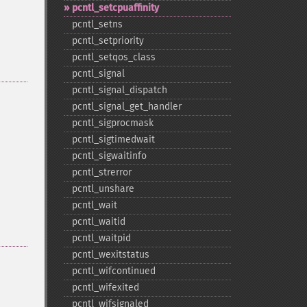
pcntl_​setcpuaffinity
pcntl_​setns
pcntl_​setpriority
pcntl_​setqos_​class
pcntl_​signal
pcntl_​signal_​dispatch
pcntl_​signal_​get_​handler
pcntl_​sigprocmask
pcntl_​sigtimedwait
pcntl_​sigwaitinfo
pcntl_​strerror
pcntl_​unshare
pcntl_​wait
pcntl_​waitid
pcntl_​waitpid
pcntl_​wexitstatus
pcntl_​wifcontinued
pcntl_​wifexited
pcntl_​wifsignaled