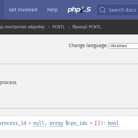
Get Involved
Help
Search docs
що контролює обробку
PCNTL
Функції PCNTL
Change language:
 process
process_id
=
null
,
array
$cpu_ids
= []
):
bool