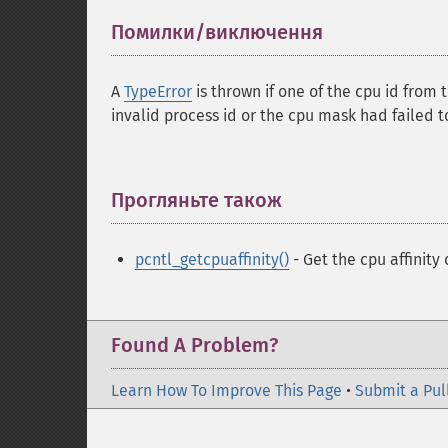
Помилки/виключення
¶
A
TypeError
is thrown if one of the cpu id from 
invalid process id or the cpu mask had failed t
Прогляньте також
¶
pcntl_getcpuaffinity()
- Get the cpu affinity 
Found A Problem?
Learn How To Improve This Page
•
Submit a Pul