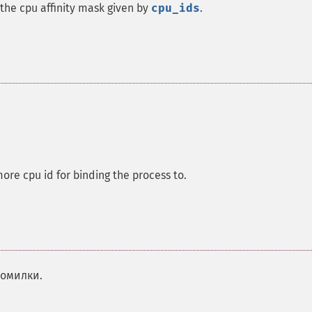
the cpu affinity mask given by
cpu_ids
.
ore cpu id for binding the process to.
помилки.