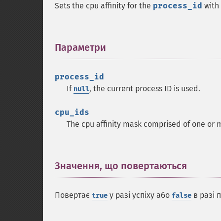
Sets the cpu affinity for the
process_id
with 
Параметри
¶
process_id
If
, the current process ID is used.
null
cpu_ids
The cpu affinity mask comprised of one or m
Значення, що повертаються
¶
Повертає
у разі успіху або
в разі 
true
false