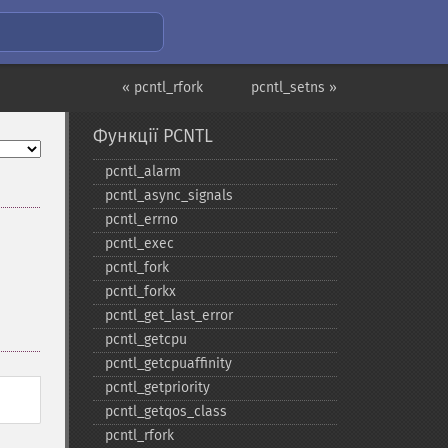
« pcntl_rfork
pcntl_setns »
Функції PCNTL
pcntl_​alarm
pcntl_​async_​signals
pcntl_​errno
pcntl_​exec
pcntl_​fork
pcntl_​forkx
pcntl_​get_​last_​error
pcntl_​getcpu
pcntl_​getcpuaffinity
pcntl_​getpriority
pcntl_​getqos_​class
pcntl_​rfork