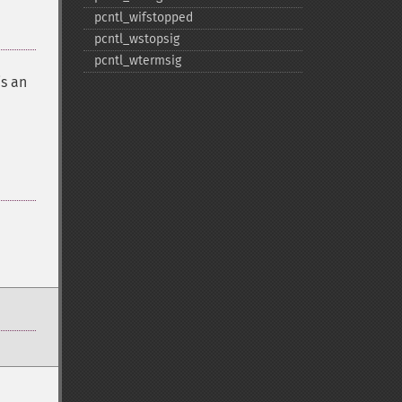
pcntl_​wifstopped
pcntl_​wstopsig
pcntl_​wtermsig
is an