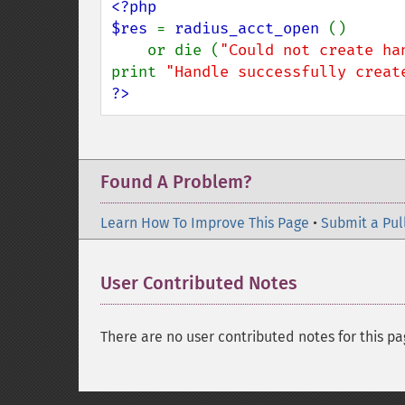
<?php

$res 
= 
radius_acct_open 
()

    or die (
"Could not create ha
print 
"Handle successfully creat
?>
Found A Problem?
Learn How To Improve This Page
•
Submit a Pul
User Contributed Notes
There are no user contributed notes for this pa