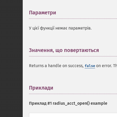
Параметри
¶
У цієї функції немає параметрів.
Значення, що повертаються
¶
Returns a handle on success,
on error. Th
false
Приклади
¶
Приклад #1
radius_acct_open()
example