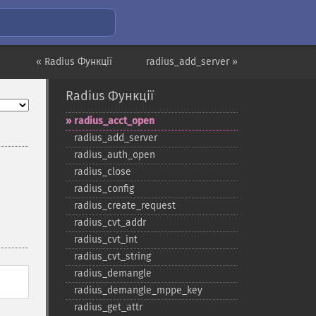
« Radius Функції
radius_add_server »
Radius Функції
radius_​acct_​open
radius_​add_​server
radius_​auth_​open
radius_​close
radius_​config
radius_​create_​request
radius_​cvt_​addr
radius_​cvt_​int
radius_​cvt_​string
radius_​demangle
radius_​demangle_​mppe_​key
radius_​get_​attr