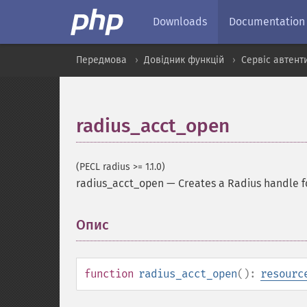
Downloads
Documentation
Передмова
Довідник функцій
Сервіс автент
radius_acct_open
(PECL radius >= 1.1.0)
radius_acct_open
—
Creates a Radius handle f
Опис
¶
function
radius_acct_open
():
resourc