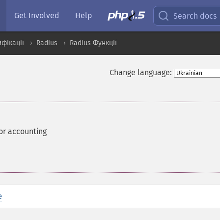
Get Involved
Help
Search docs
ифікації
Radius
Radius Функції
Change language:
or accounting
e