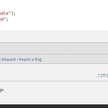
ndle"
);

ed"
l Request
•
Report a Bug
＋
add a
ge.