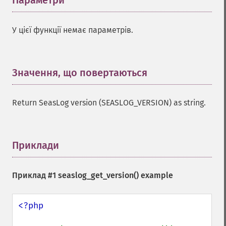
Параметри
¶
У цієї функції немає параметрів.
Значення, що повертаються
¶
Return SeasLog version (SEASLOG_VERSION) as string.
Приклади
¶
Приклад #1
seaslog_get_version()
example
<?php
