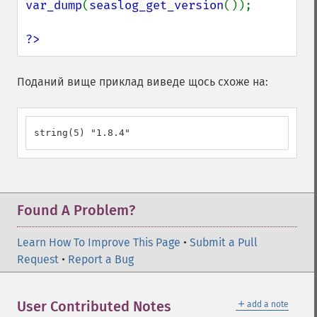
var_dump
(
seaslog_get_version
());

?>
Поданий вище приклад виведе щось схоже на:
string(5) "1.8.4"
Found A Problem?
Learn How To Improve This Page
•
Submit a Pull
Request
•
Report a Bug
＋
User Contributed Notes
add a note