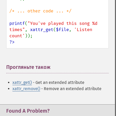
/* ... other code ... */

printf
(
"You've played this song %d 
times"
, 
xattr_get
(
$file
, 
'Listen 
count'
?>
Прогляньте також
¶
xattr_get()
- Get an extended attribute
xattr_remove()
- Remove an extended attribute
Found A Problem?