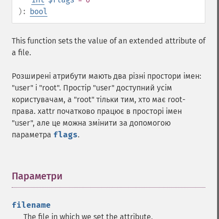
):
bool
This function sets the value of an extended attribute of
a file.
Розширені атрибути мають два різні простори імен:
"user" і "root". Простір "user" доступний усім
користувачам, а "root" тільки тим, хто має root-
права. xattr початково працює в просторі імен
"user", але це можна змінити за допомогою
параметра
flags
.
Параметри
¶
filename
The file in which we set the attribute.