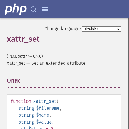
Change language:
xattr_set
(PECL xattr >= 0.9.0)
xattr_set
—
Set an extended attribute
Опис
¶
function
xattr_set
(
string
$filename
,
string
$name
,
string
$value
,
int
$flags
= 0