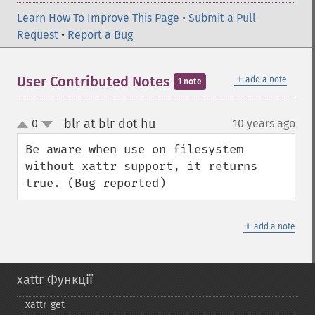
Learn How To Improve This Page
•
Submit a Pull
Request
•
Report a Bug
＋
User Contributed Notes
add a note
1 note
blr at blr dot hu
0
10 years ago
¶
up
down
Be aware when use on filesystem 
without xattr support, it returns 
true. (Bug reported)
＋
add a note
xattr Функції
xattr_​get