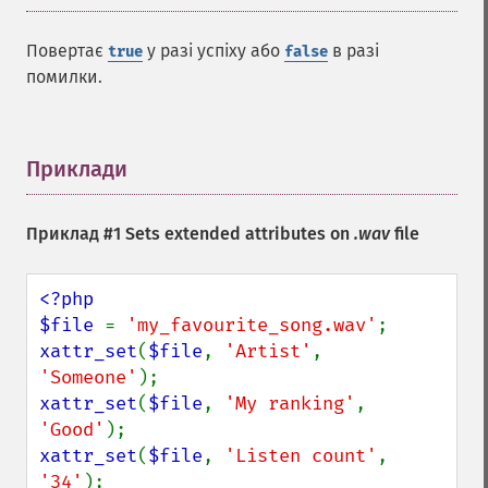
Повертає
у разі успіху або
в разі
true
false
помилки.
Приклади
¶
Приклад #1 Sets extended attributes on
.wav
file
<?php

$file 
= 
'my_favourite_song.wav'
xattr_set
(
$file
, 
'Artist'
, 
'Someone'
xattr_set
(
$file
, 
'My ranking'
, 
'Good'
xattr_set
(
$file
, 
'Listen count'
, 
'34'
);
