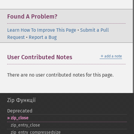
Found A Problem?
Learn How To Improve This Page
•
Submit a Pull
Request
•
Report a Bug
＋
User Contributed Notes
add a note
There are no user contributed notes for this page.
Zip Функції
Deprecated
zip_​close
zip_​entry_​close
zip_​entry_​compressedsize