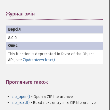
Журнал змін
¶
8.0.0
This function is deprecated in favor of the Object
API, see
ZipArchive::close()
.
Прогляньте також
¶
zip_open()
- Open a ZIP file archive
zip_read()
- Read next entry in a ZIP file archive