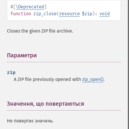
#[
\Deprecated
]
function
zip_close
(
resource
$zip
):
void
Closes the given ZIP file archive.
Параметри
¶
zip
A ZIP file previously opened with
zip_open()
.
Значення, що повертаються
¶
Не повертає значень.