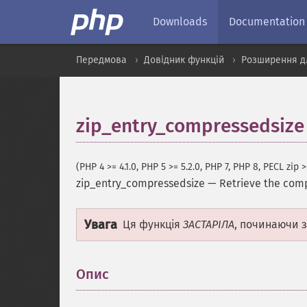
Downloads
Documentation
Передмова
Довідник функцій
Розширення дл
zip_entry_compressedsize
(PHP 4 >= 4.1.0, PHP 5 >= 5.2.0, PHP 7, PHP 8, PECL zip >
zip_entry_compressedsize
—
Retrieve the comp
Увага
Ця функція
ЗАСТАРІЛА
, починаючи з
Опис
¶