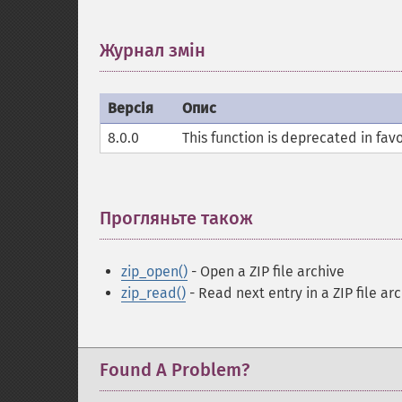
Журнал змін
¶
Версія
Опис
8.0.0
This function is deprecated in fav
Прогляньте також
¶
zip_open()
- Open a ZIP file archive
zip_read()
- Read next entry in a ZIP file ar
Found A Problem?