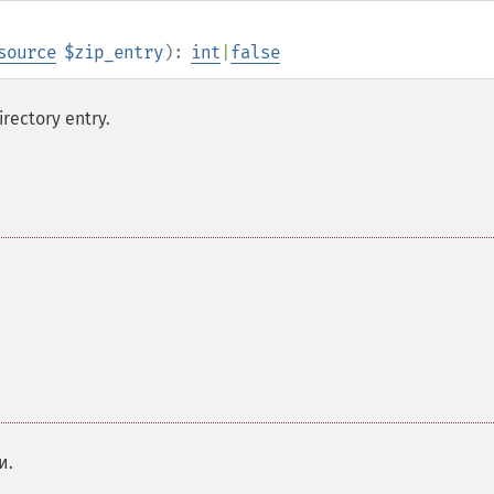
source
$zip_entry
):
int
|
false
rectory entry.
и.