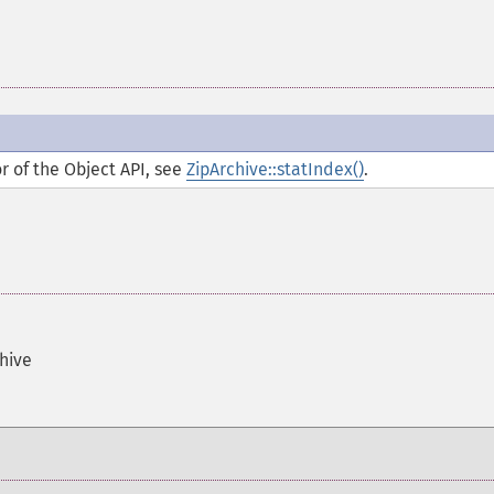
or of the Object API, see
ZipArchive::statIndex()
.
chive