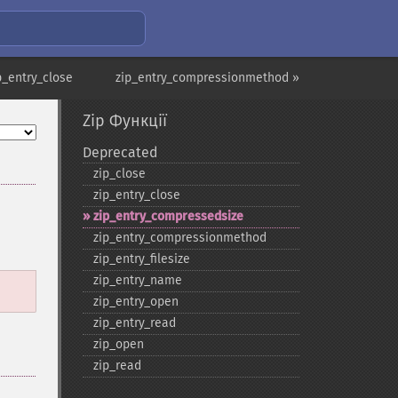
p_entry_close
zip_entry_compressionmethod »
Zip Функції
Deprecated
zip_​close
zip_​entry_​close
zip_​entry_​compressedsize
zip_​entry_​compressionmethod
zip_​entry_​filesize
zip_​entry_​name
zip_​entry_​open
zip_​entry_​read
zip_​open
zip_​read