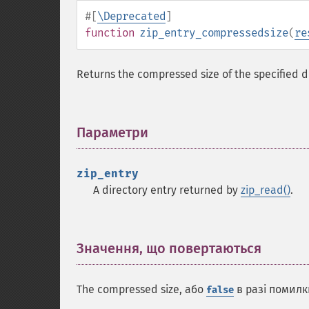
#[
\Deprecated
]
function
zip_entry_compressedsize
(
re
Returns the compressed size of the specified di
Параметри
¶
zip_entry
A directory entry returned by
zip_read()
.
Значення, що повертаються
¶
The compressed size, або
в разі помилк
false