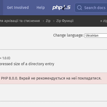
Get Involved
Help
Search docs
я архівації та стиснення
Zip
Zip Функції
« zi
Change language:
= 1.0.0)
ressed size of a directory entry
 PHP 8.0.0. Вкрай не рекомендується на неї покладатися.