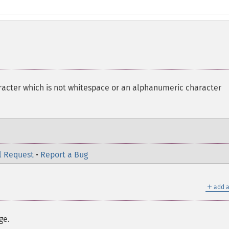
racter which is not whitespace or an alphanumeric character
l Request
•
Report a Bug
＋
add a
ge.