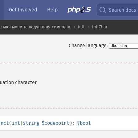
Get Involved
Help
Search docs
ської мови та кодування символів
intl
IntlChar
Change language:
tuation character
unct
(
int
|
string
$codepoint
):
?
bool