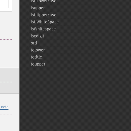
isULowercase
isupper
isUUppercase
isUWhiteSpace
isWhitespace
isxdigit
ord
tolower
totitle
toupper
 note