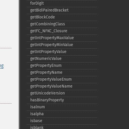
forDigit
getBidiPairedBracket
getBlockCode
getCombiningClass
getFC_​NFKC_​Closure
getIntPropertyMaxValue
getIntPropertyMinValue
getIntPropertyValue
getNumericValue
ng
getPropertyEnum
getPropertyName
getPropertyValueEnum
getPropertyValueName
getUnicodeVersion
hasBinaryProperty
isalnum
isalpha
isbase
isblank