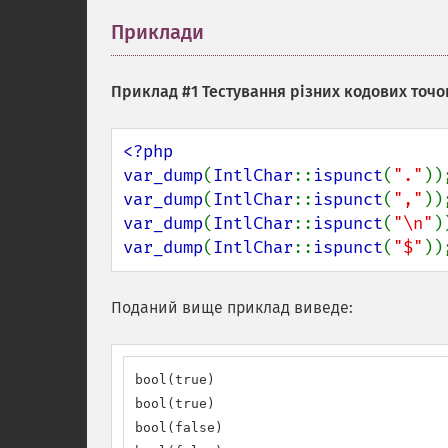
Приклади
¶
Приклад #1 Тестування різних кодових точо
<?php

var_dump
(
IntlChar
::
ispunct
(
"."
var_dump
(
IntlChar
::
ispunct
(
","
var_dump
(
IntlChar
::
ispunct
(
"\n"
var_dump
(
IntlChar
::
ispunct
(
"$"
))
Поданий вище приклад виведе:
bool(true)

bool(true)

bool(false)
