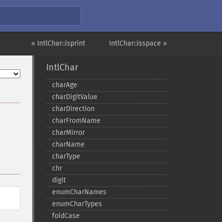
« IntlChar::isprint
IntlChar::isspace »
IntlChar
charAge
charDigitValue
charDirection
charFromName
charMirror
charName
charType
chr
digit
enumCharNames
enumCharTypes
foldCase