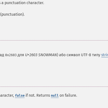
 a punctuation character.
 (punctuation).
лад
для
U+2603 SNOWMAN
) або символ UTF-8 типу
stri
0x2603
haracter,
if not. Returns
on failure.
false
null