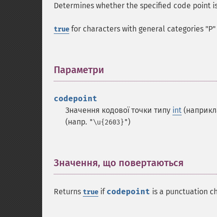
Determines whether the specified code point is
for characters with general categories "P"
true
Параметри
¶
codepoint
Значення кодової точки типу
int
(наприк
(напр.
)
"\u{2603}"
Значення, що повертаються
¶
Returns
if
codepoint
is a punctuation c
true