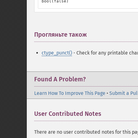
bool(false)
Прогляньте також
¶
ctype_punct()
- Check for any printable cha
Found A Problem?
Learn How To Improve This Page
•
Submit a Pul
User Contributed Notes
There are no user contributed notes for this pa