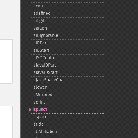
iscntrl
isdefined
isdigit
isgraph
isIDIgnorable
isIDPart
isIDStart
isISOControl
isJavaIDPart
isJavaIDStart
isJavaSpaceChar
islower
isMirrored
isprint
ispunct
isspace
istitle
isUAlphabetic