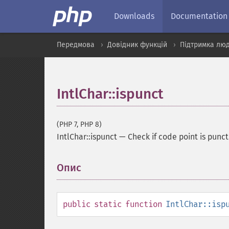
Downloads
Documentation
Передмова
Довідник функцій
Підтримка люд
IntlChar::ispunct
(PHP 7, PHP 8)
IntlChar::ispunct
—
Check if code point is punc
Опис
¶
public
static
function
IntlChar::isp