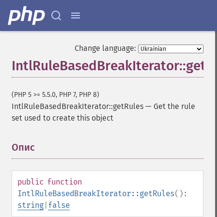
Change language:
IntlRuleBasedBreakIterator::getR
(PHP 5 >= 5.5.0, PHP 7, PHP 8)
IntlRuleBasedBreakIterator::getRules
—
Get the rule
set used to create this object
Опис
¶
public
function
IntlRuleBasedBreakIterator::getRules
():
string
|
false