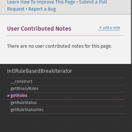
Learn How To Improve This Page
•
Submit a Pull
Request
•
Report a Bug
＋
User Contributed Notes
add a note
There are no user contributed notes for this page.
IntlRuleBasedBreakIterator
_​_​construct
getBinaryRules
getRules
getRuleStatus
getRuleStatusVec