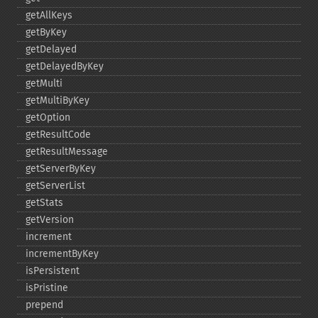
getAllKeys
getByKey
getDelayed
getDelayedByKey
getMulti
getMultiByKey
getOption
getResultCode
getResultMessage
getServerByKey
getServerList
getStats
getVersion
increment
incrementByKey
isPersistent
isPristine
prepend