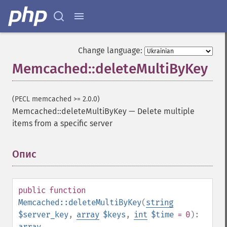
Change language:
Memcached::deleteMultiByKey
(PECL memcached >= 2.0.0)
Memcached::deleteMultiByKey
—
Delete multiple
items from a specific server
Опис
¶
public
function
Memcached::deleteMultiByKey
(
string
$server_key
,
array
$keys
,
int
$time
= 0
):
array