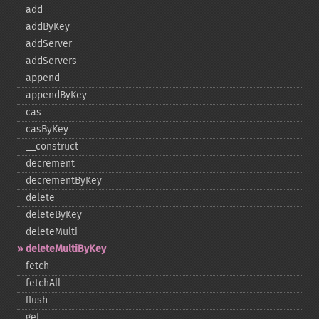
add
addByKey
addServer
addServers
append
appendByKey
cas
casByKey
_​_​construct
decrement
decrementByKey
delete
deleteByKey
deleteMulti
deleteMultiByKey
fetch
fetchAll
flush
get