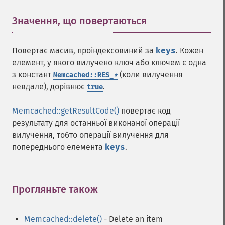
Значення, що повертаються
¶
Повертає масив, проіндексовиний за
keys
. Кожен
елемент, у якого вилучено ключ або ключем є одна
з констант
(коли вилучення
Memcached::RES_
*
невдале), дорівнює
.
true
Memcached::getResultCode()
повертає код
результату для останньої виконаної операції
вилучення, тобто операції вилучення для
попереднього елемента
keys
.
Прогляньте також
¶
Memcached::delete()
- Delete an item