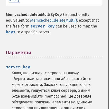
Memcached::deleteMultiByKey()
is functionally
equivalent to
Memcached::deleteMulti()
, except that
the free-form
server_key
can be used to map the
keys
to a specific server.
Параметри
¶
server_key
Ключ, що визначає сервер, на якому
зберігатиметься значення або з якого його
можна отримати. Замість гешування ключа
елемента, гешується ключ сервера, з яким
буде взаємодіяти memcached. Це дозволяє
об'єднувати пов'язані елементи на єдиному
сервері для пришвидшення одночасних