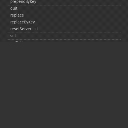
prependByKey
quit
replace
replaceByKey
resetServerList
set
setByKey
setEncodingKey
setMulti
setMultiByKey
setOption
setOptions
setSaslAuthData
touch
touchByKey