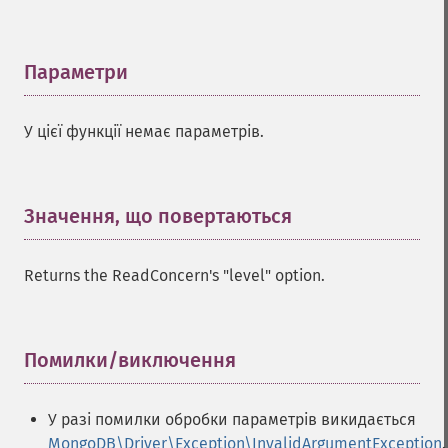
Параметри
¶
У цієї функції немає параметрів.
Значення, що повертаються
¶
Returns the ReadConcern's "level" option.
Помилки/виключення
¶
У разі помилки обробки параметрів викидається
MongoDB\Driver\Exception\InvalidArgumentException
.