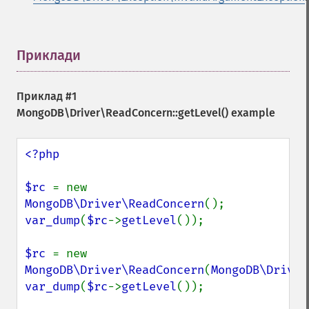
Приклади
¶
Приклад #1
MongoDB\Driver\ReadConcern::getLevel()
example
<?php

$rc 
= new 
MongoDB\Driver\ReadConcern
var_dump
(
$rc
->
getLevel
());

$rc 
= new 
MongoDB\Driver\ReadConcern
(
MongoDB\Driver
var_dump
(
$rc
->
getLevel
());
