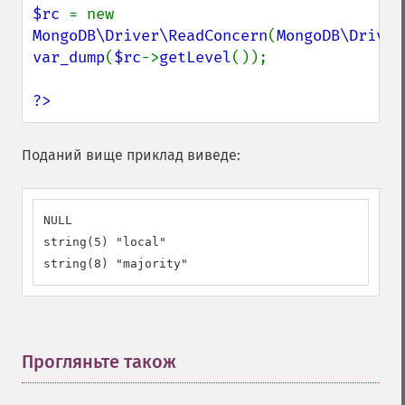
$rc 
= new 
MongoDB\Driver\ReadConcern
(
MongoDB\Driver
var_dump
(
$rc
->
getLevel
());

?>
Поданий вище приклад виведе:
NULL

string(5) "local"

string(8) "majority"
Прогляньте також
¶