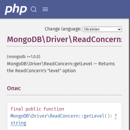
Change language:
MongoDB\Driver\ReadConcern::g
(mongodb >=1.0.0)
MongoDB\Driver\ReadConcern::getLevel
—
Returns
the ReadConcern's "level" option
Опис
¶
final
public
function
MongoDB\Driver\ReadConcern::getLevel
():
?
string