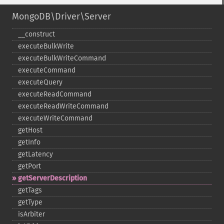
MongoDB\Driver\Server
_​_​construct
executeBulkWrite
executeBulkWriteCommand
executeCommand
executeQuery
executeReadCommand
executeReadWriteCommand
executeWriteCommand
getHost
getInfo
getLatency
getPort
getServerDescription
getTags
getType
isArbiter