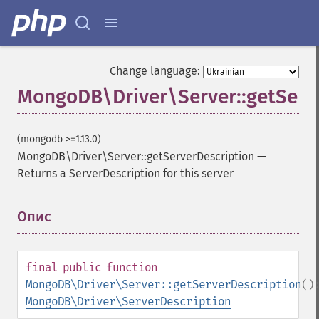
Change language:
MongoDB\Driver\Server::getServ
(mongodb >=1.13.0)
MongoDB\Driver\Server::getServerDescription
—
Returns a ServerDescription for this server
Опис
¶
final
public
function
MongoDB\Driver\Server::getServerDescription
()
MongoDB\Driver\ServerDescription