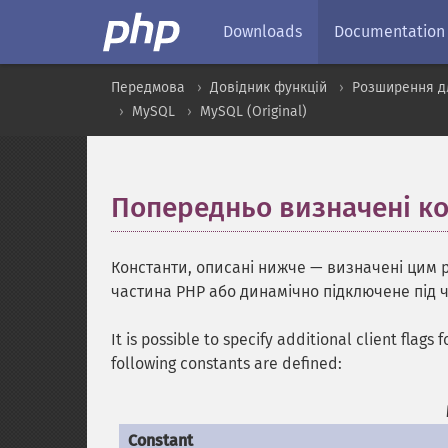
Downloads
Documentation
Передмова
Довідник функцій
Розширення д
MySQL
MySQL (Original)
Попередньо визначені к
Константи, описані нижче — визначені цим 
частина PHP або динамічно підключене під 
It is possible to specify additional client flags 
following constants are defined:
Constant