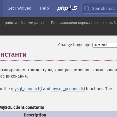
Get Involved
Help
Search docs
ля роботи з базами даних
Постачальники окремих розширень б
Change language:
онстанти
¶
розширенням, тож доступні, коли розширення скомпільован
час виконання.
for the
mysql_connect()
and
mysql_pconnect()
functions. The
MySQL client constants
Description