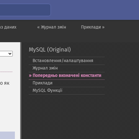
аз даних
« Журнал змін
Приклади »
MySQL (Original)
Встановлення/налаштування
Журнал змін
Попередньо визначені константи
о як
Приклади
MySQL Функції