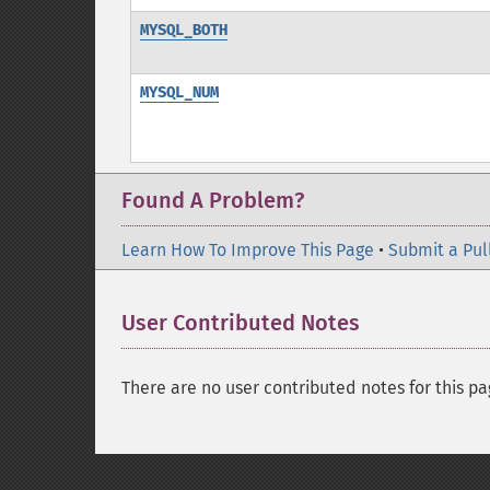
MYSQL_BOTH
MYSQL_NUM
Found A Problem?
Learn How To Improve This Page
•
Submit a Pul
User Contributed Notes
There are no user contributed notes for this pa