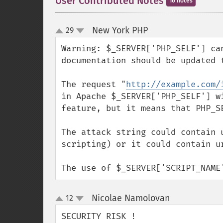
User Contributed Notes
16 notes
New York PHP
29
¶
up
down
Warning: $_SERVER['PHP_SELF'] ca
documentation should be updated t
The request "
http://example.com/
in Apache $_SERVER['PHP_SELF'] w
feature, but it means that PHP_S
The attack string could contain 
scripting) or it could contain u
The use of $_SERVER['SCRIPT_NAME
Nicolae Namolovan
12
¶
up
down
SECURITY RISK !
