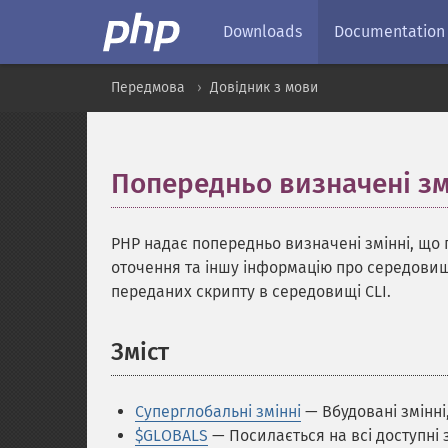
Downloads
Documentation
Передмова
Довідник з мови
Попередньо визначені зм
PHP надає попередньо визначені змінні, що
оточення та іншу інформацію про середовище
переданих скрипту в середовищі CLI.
Зміст
¶
Суперглобальні змінні
— Вбудовані змінні,
$GLOBALS
— Посилається на всі доступні 