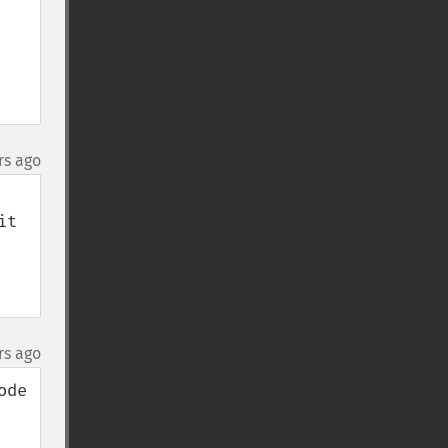
rs ago
t 
rs ago
de 