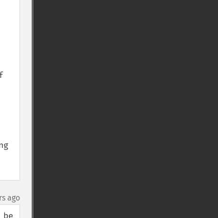
 
g 
rs ago
be 