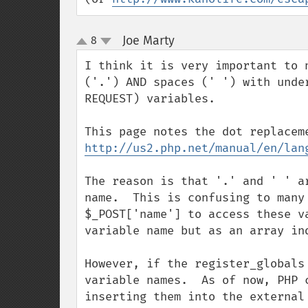
Joe Marty
8
¶
up
down
I think it is very important to 
('.') AND spaces (' ') with unde
REQUEST) variables.

http://us2.php.net/manual/en/lan
The reason is that '.' and ' ' a
name.  This is confusing to many
$_POST['name'] to access these v
variable name but as an array in
However, if the register_globals
variable names.  As of now, PHP 
inserting them into the external