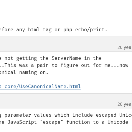
efore any html tag or php echo/print.
20 yea
e not getting the ServerName in the 
..This was a pain to figure out for me...now i
nical naming on.

p_core/UseCanonicalName.html
20 yea
g parameter values which include escaped Unico
he JavaScript "escape" function to a Unicode 