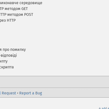
 виконавче середовище
TP методом GET
HTTP методом POST
рез HTTP
я про помилку
відповіді
ипту
скрипта
l Request
•
Report a Bug
＋
add a