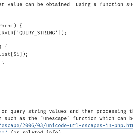
er value can be obtained  using a function suc
aram) {

 or query string values and then processing th
n such as the "unescape" function which can be
/escape/2006/03/unicode-url-escapes-in-php.ht
pe/
 for related info).