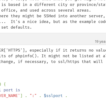
 is based in a different city or province/stat
 office, and used across several areas.  

here they might be SSHed into another server, 
...  It's a nice idea, but as the example code
 set defaults.
19 yea
ER['HTTPS'], especially if it returns no value
ts of phpinfo(). It might not be listed at all
change, if necessary, to ssl/https that will 
VER_NAME'
] . 
":" 
. 
$sslport 
. 