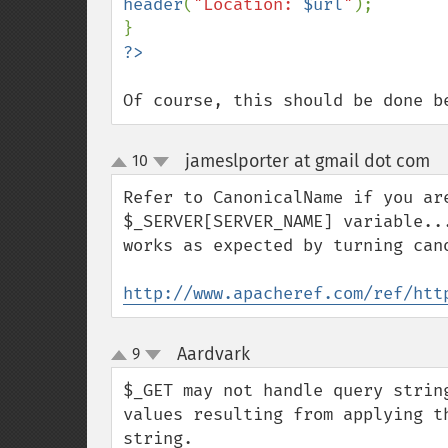
header
(
"Location: 
$url
"
);

Of course, this should be done b
jameslporter at gmail dot com
10
¶
up
down
Refer to CanonicalName if you ar
$_SERVER[SERVER_NAME] variable..
works as expected by turning cano
http://www.apacheref.com/ref/htt
Aardvark
9
¶
up
down
$_GET may not handle query strin
values resulting from applying t
string.
