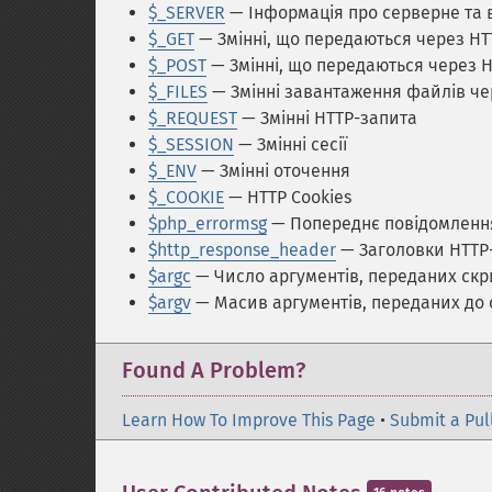
$_SERVER
— Інформація про серверне та
$_GET
— Змінні, що передаються через HT
$_POST
— Змінні, що передаються через 
$_FILES
— Змінні завантаження файлів че
$_REQUEST
— Змінні HTTP-запита
$_SESSION
— Змінні сесії
$_ENV
— Змінні оточення
$_COOKIE
— HTTP Cookies
$php_errormsg
— Попереднє повідомленн
$http_response_header
— Заголовки HTTP-
$argc
— Число аргументів, переданих скр
$argv
— Масив аргументів, переданих до 
Found A Problem?
Learn How To Improve This Page
•
Submit a Pul