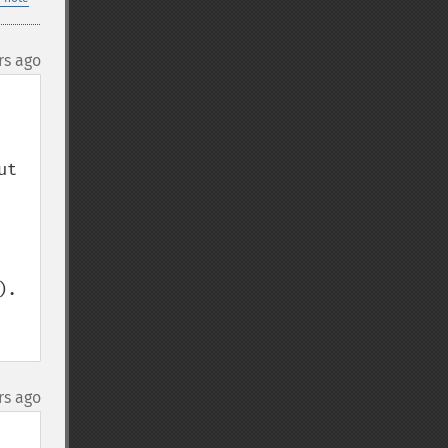
rs ago
t 
.

rs ago