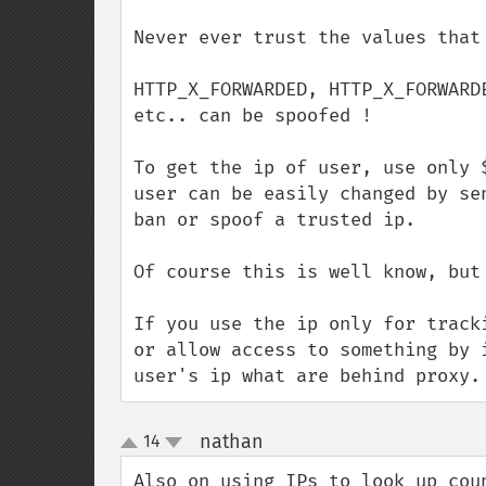
Never ever trust the values that 
HTTP_X_FORWARDED, HTTP_X_FORWARD
etc.. can be spoofed !

To get the ip of user, use only 
user can be easily changed by se
ban or spoof a trusted ip.

Of course this is well know, but
If you use the ip only for track
or allow access to something by 
user's ip what are behind proxy.
nathan
14
¶
up
down
Also on using IPs to look up cou