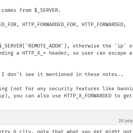
comes from $_SERVER.

ED_FOR, HTTP_FORWARDED_FOR, HTTP_FORWARDED, 
$_SERVER['REMOTE_ADDR'], otherwise the 'ip' of
nding a HTTP_X_* header, so user can escape a 
 I don't see it mentioned in these notes..

ing (not for any security features like bannin
ip), you can also use HTTP_X_FORWARDED to get 
20 yea
ntry & city, note that what you get might not 