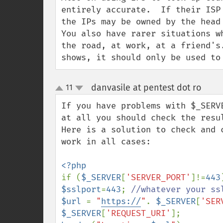
entirely accurate.  If their ISP
the IPs may be owned by the head
You also have rarer situations w
the road, at work, at a friend's
shows, it should only be used to
danvasile at pentest dot ro
11
¶
up
down
If you have problems with $_SERV
at all you should check the resul
Here is a solution to check and 
work in all cases:

if (
$_SERVER
[
'SERVER_PORT'
]!=
443
$sslport
=
443
; 
$url 
= 
"
https://
"
. 
$_SERVER
[
'SER
$_SERVER
[
'REQUEST_URI'