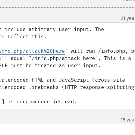
21 yea
n include arbitrary user input. The 
o reflect this.

info.php/attack%20here
" will run /info.php, bu
ill equal "/info.php/attack here". This is a 
ELF must be treated as user input.

urlencoded HTML and JavaScript (cross-site 
rlencoded linebreaks (HTTP response-splitting)
'] is recommended instead.
18 yea