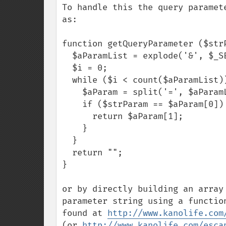
To handle this the query paramet
as:

function getQueryParameter ($strP
  $aParamList = explode('&', $_SERVER['QUERY_STRING']);

  $i = 0;

  while ($i < count($aParamList)) {

    $aParam = split('=', $aParamList[$i]);

    if ($strParam == $aParam[0]) {

      return $aParam[1];

    } 

  }

  return "";

}

or by directly building an array
parameter string using a functio
found at 
http://www.kanolife.com
(or 
http://www.kanolife.com/esca