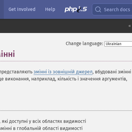
Get Involved
Help
Search docs
«
Change language:
інні
¶
 представляють
змінні із зовнішній джерел
, вбудовані змінні
 виконання, наприклад, кількість і значення аргументів,
 які доступні у всіх областях видимості
змінні в глобальній області видимості