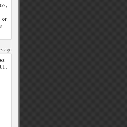
e, 
on 
 
rs ago
s 
. 
